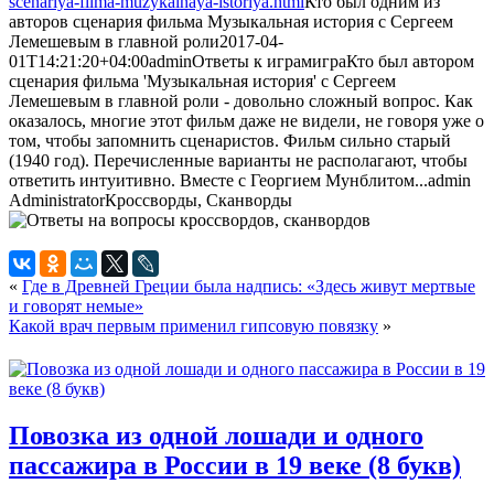
scenariya-filma-muzykalnaya-istoriya.html
Кто был одним из
авторов сценария фильма Музыкальная история с Сергеем
Лемешевым в главной роли
2017-04-
01T14:21:20+04:00
admin
Ответы к играм
игра
Кто был автором
сценария фильма 'Музыкальная история' с Сергеем
Лемешевым в главной роли - довольно сложный вопрос. Как
оказалось, многие этот фильм даже не видели, не говоря уже о
том, чтобы запомнить сценаристов. Фильм сильно старый
(1940 год). Перечисленные варианты не располагают, чтобы
ответить интуитивно. Вместе с Георгием Мунблитом...
admin
Administrator
Кроссворды, Сканворды
«
Где в Древней Греции была надпись: «Здесь живут мертвые
и говорят немые»
Какой врач первым применил гипсовую повязку
»
Повозка из одной лошади и одного
пассажира в России в 19 веке (8 букв)