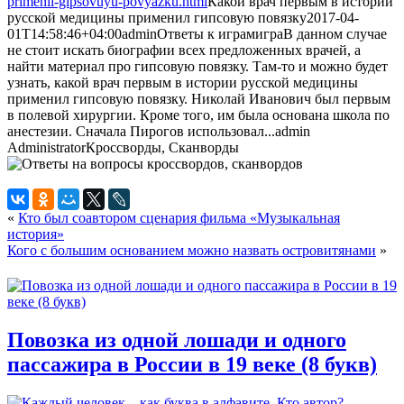
primenil-gipsovuyu-povyazku.html
Какой врач первым в истории
русской медицины применил гипсовую повязку
2017-04-
01T14:58:46+04:00
admin
Ответы к играм
игра
В данном случае
не стоит искать биографии всех предложенных врачей, а
найти материал про гипсовую повязку. Там-то и можно будет
узнать, какой врач первым в истории русской медицины
применил гипсовую повязку. Николай Иванович был первым
в полевой хирургии. Кроме того, им была основана школа по
анестезии. Сначала Пирогов использовал...
admin
Administrator
Кроссворды, Сканворды
«
Кто был соавтором сценария фильма «Музыкальная
история»
Кого с большим основанием можно назвать островитянами
»
Повозка из одной лошади и одного
пассажира в России в 19 веке (8 букв)