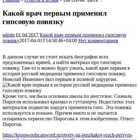
Какой врач первым применил
гипсовую повязку
admin
01.04.2017
Какой врач первым применил гипсовую
повязку
2017-04-01T14:58:46+04:00
Нет комментариев
1754
В данном случае не стоит искать биографии всех
предложенных врачей, а найти материал про гипсовую
повязку. Там-то и можно будет узнать, какой врач первым в
истории русской медицины применил гипсовую повязку.
Николай Иванович был первым в полевой хирургии.
Кроме того, им была основана школа по анестезии. Сначала
Пирогов использовал крахмал и гуттаперчу. Недостатки этих
материалов подвигли хирурга применить гипс. Эта повязка
используется и поныне. Причем никто и не пытается
оспаривать первенство Пирогова в этом изобретении. Ответ:
Пирогов.
https://krosswordscanword.ru/otvety-na-igru/kakoj-vrach-pervym-