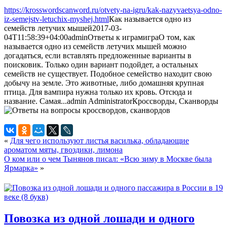
https://krosswordscanword.ru/otvety-na-igru/kak-nazyvaetsya-odno-
iz-semejstv-letuchix-myshej.html
Как называется одно из
семейств летучих мышей
2017-03-
04T11:58:39+04:00
admin
Ответы к играм
игра
О том, как
называется одно из семейств летучих мышей можно
догадаться, если вставлять предложенные варианты в
поисковик. Только один вариант подойдет, а остальных
семейств не существует. Подобное семейство находит свою
добычу на земле. Это животные, либо домашняя крупная
птица. Для вампира нужна только их кровь. Отсюда и
название. Самая...
admin
Administrator
Кроссворды, Сканворды
«
Для чего используют листья василька, обладающие
ароматом мяты, гвоздики, лимона
О ком или о чем Тынянов писал: «Всю зиму в Москве была
Ярмарка»
»
Повозка из одной лошади и одного