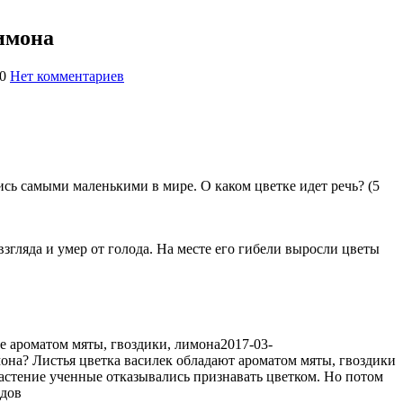
имона
0
Нет комментариев
1458
ись самыми маленькими в мире. О каком цветке идет речь? (5
згляда и умер от голода. На месте его гибели выросли цветы
е ароматом мяты, гвоздики, лимона
2017-03-
мона? Листья цветка василек обладают ароматом мяты, гвоздики
 растение ученные отказывались признавать цветком. Но потом