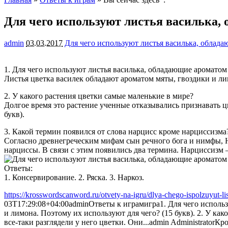
Для чего используют листья василька,
admin
03.03.2017
Для чего используют листья василька, облад
1. Для чего используют листья василька, обладающие ароматом
Листья цветка василек обладают ароматом мяты, гвоздики и лим
2. У какого растения цветки самые маленькие в мире?
Долгое время это растение ученные отказывались признавать цв
букв).
3. Какой термин появился от слова нарцисс кроме нарциссизма
Согласно древнегреческим мифам сын речного бога и нимфы, Нар
нарциссы. В связи с этим появились два термина. Нарциссизм 
Ответы:
1. Консервирование. 2. Ряска. 3. Наркоз.
https://krosswordscanword.ru/otvety-na-igru/dlya-chego-ispolzuyut-lis
03T17:29:08+04:00
admin
Ответы к играм
игра
1. Для чего исполь
и лимона. Поэтому их используют для чего? (15 букв). 2. У ка
все-таки разглядели у него цветки. Они...
admin
Administrator
Кро