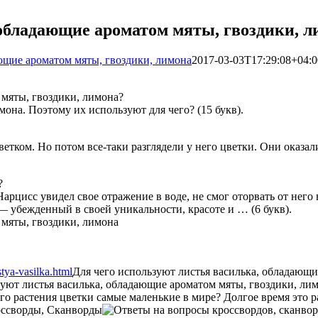
 обладающие ароматом мяты, гвоздики, л
ающие ароматом мяты, гвоздики, лимона
2017-03-03T17:29:08+04:0
 мяты, гвоздики, лимона?
она. Поэтому их используют для чего? (15 букв).
етком. Но потом все-таки разглядели у него цветки. Они оказал
?
цисс увидел свое отражение в воде, не смог оторвать от него в
— убежденный в своей уникальности, красоте и … (6 букв).
tya-vasilka.html
Для чего используют листья василька, обладающи
зуют листья василька, обладающие ароматом мяты, гвоздики, ли
кого растения цветки самые маленькие в мире? Долгое время это
ссворды, Сканворды