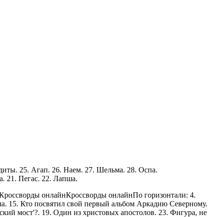
ндиты. 25. Агап. 26. Наем. 27. Шельма. 28. Оспа.
а. 21. Пегас. 22. Лапша.
Кроссворды онлайн
Кроссворды онлайн
По горизонтали: 4.
ла. 15. Кто посвятил свой первый альбом Аркадию Северному.
ий мост'?. 19. Один из христовых апостолов. 23. Фигура, не