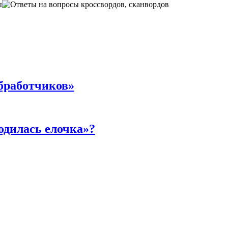
ы
бработчиков»
родилась елочка»?