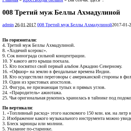
008 Третий муж Беллы Ахмадулиной
admin
26.01.2017
008 Третий муж Беллы Ахмадулиной
2017-01-
По горизонтали
:
4. Третий муж Беллы Ахмадулиной.
8. «Ходячий ксерокс».
9. Сок винограда сильной концентрации.
10. У какого авто крыша поехала.
15. Кто посвятил свой первый альбом Аркадию Северному.
16. «Офшор» на землю в феодальные времена Индии.
18. Кто осуществлял переговоры с американской стороны в ф
19. Один из христовых апостолов.
23. Фигура, не признающая тупых и прямых углов.
24. «Прародитель» ажиотажа.
25. Чья оригинальная рукопись хранилась в тайнике под подок
По вертикали
:
1. «Топливный расход» этого насекомого 150 млн. км. на литр н
2. Изображение какого музыкального инструмента можно увидет
3. Блеск зарницы или молнии.
5. Указание по-старинке.