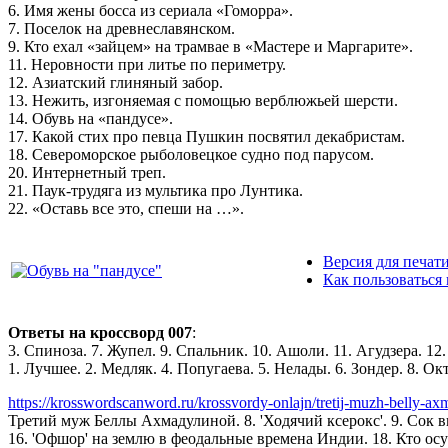
6. Имя жены босса из сериала «Гоморра».
7. Поселок на древнеславянском.
9. Кто ехал «зайцем» на трамвае в «Мастере и Маргарите».
11. Неровности при литье по периметру.
12. Азиатский глиняный забор.
13. Нежить, изгоняемая с помощью верблюжьей шерсти.
14. Обувь на «пандусе».
17. Какой стих про певца Пушкин посвятил декабристам.
18. Североморское рыболовецкое судно под парусом.
20. Интернетный треп.
21. Паук-трудяга из мультика про Лунтика.
22. «Оставь все это, спеши на …».
Версия для печат
Как пользоваться
Ответы на кроссворд 007
:
3. Спиноза. 7. Жупел. 9. Спальник. 10. Ашоли. 11. Агудзера. 12.
1. Лучшее. 2. Медляк. 4. Попугаева. 5. Нелады. 6. Зондер. 8. Окт
https://krosswordscanword.ru/krossvordy-onlajn/tretij-muzh-belly-ax
Третий муж Беллы Ахмадулиной. 8. 'Ходячий ксерокс'. 9. Сок 
16. 'Офшор' на землю в феодальные времена Индии. 18. Кто ос