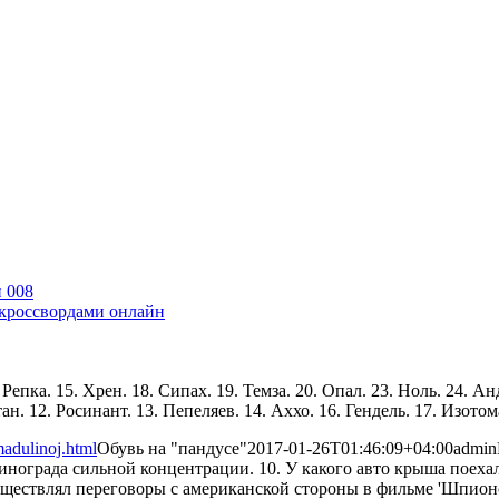
и 008
 кроссвордами онлайн
 Репка. 15. Хрен. 18. Сипах. 19. Темза. 20. Опал. 23. Ноль. 24. А
ан. 12. Росинант. 13. Пепеляев. 14. Аххо. 16. Гендель. 17. Изотом
madulinoj.html
Обувь на "пандусе"
2017-01-26T01:46:09+04:00
admin
винограда сильной концентрации. 10. У какого авто крыша поеха
уществлял переговоры с американской стороны в фильме 'Шпионск