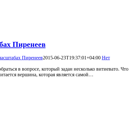
бах Пиренеев
масштабах Пиренеев
2015-06-23T19:37:01+04:00
Нет
зобраться в вопросе, который задан несколько витиевато. Что
читается вершина, которая является самой…