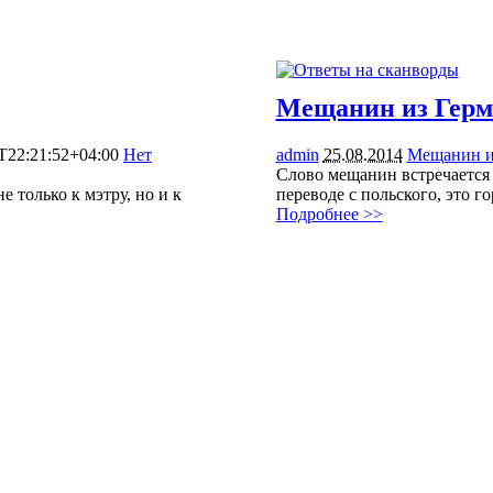
Мещанин из Гер
T22:21:52+04:00
Нет
admin
25.08.2014
Мещанин и
Слово мещанин встречается д
е только к мэтру, но и к
переводе с польского, это 
Подробнее >>