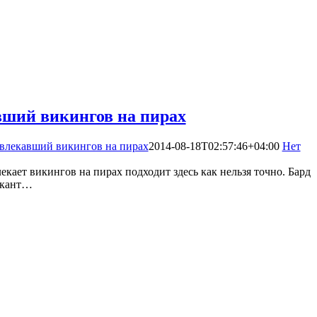
вший викингов на пирах
звлекавший викингов на пирах
2014-08-18T02:57:46+04:00
Нет
екает викингов на пирах подходит здесь как нельзя точно. Бард
зыкант…