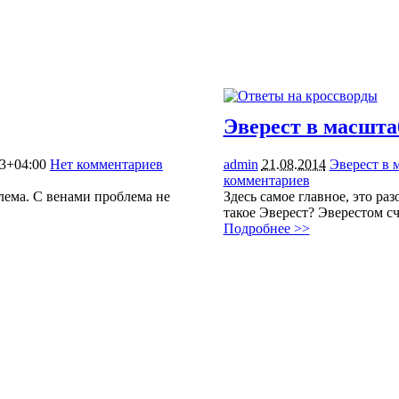
Эверест в масшта
33+04:00
Нет комментариев
admin
21.08.2014
Эверест в 
комментариев
2606
блема. С венами проблема не
Здесь самое главное, это ра
такое Эверест? Эверестом с
Подробнее >>