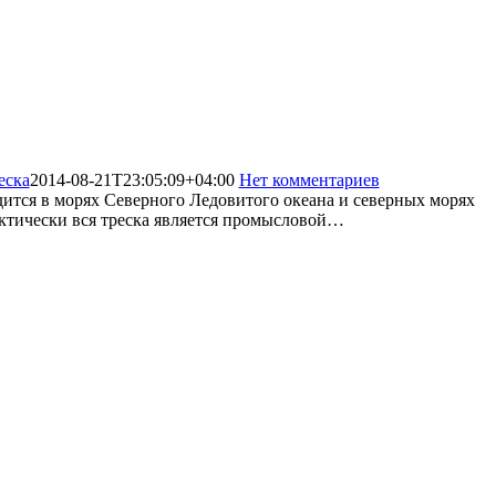
еска
2014-08-21T23:05:09+04:00
Нет комментариев
1903
дится в морях Северного Ледовитого океана и северных морях
ктически вся треска является промысловой…