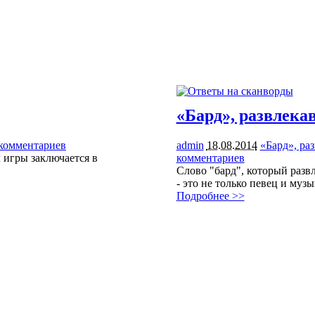
«Бард», развлека
комментариев
2433
admin
18.08.2014
«Бард», ра
 игры заключается в
комментариев
3712
Слово "бард", который развл
- это не только певец и му
Подробнее >>