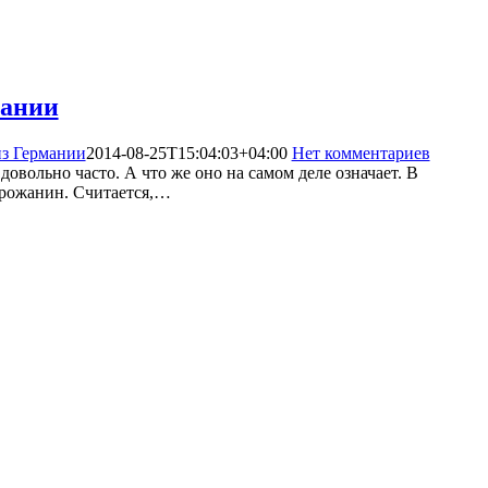
мании
з Германии
2014-08-25T15:04:03+04:00
Нет комментариев
2336
овольно часто. А что же оно на самом деле означает. В
горожанин. Считается,…