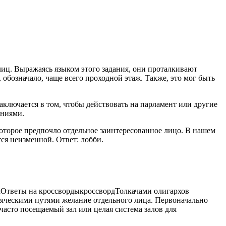
лиц. Выражаясь языком этого задания, они проталкивают
 обозначало, чаще всего
проходной этаж. Также, это мог быть
аключается в том, чтобы действовать на парламент или другие
ениями.
 которое предпочло отдельное заинтересованное лицо. В нашем
ся неизменной. Ответ: лобби.
n
Ответы на кроссворды
кроссворд
Толкачами олигархов
сяческими путями желание отдельного лица. Первоначально
 часто посещаемый зал или целая система залов для