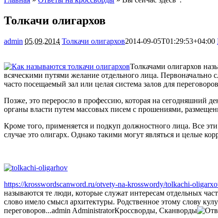
Толкачи олигархов
admin
05.09.2014
Толкачи олигархов
2014-09-05T01:29:53+04:00
Толкачами олигархов назы
всяческими путями желание отдельного лица. Первоначально сл
часто посещаемый зал или целая система залов для переговоро
Позже, это переросло в профессию, которая на сегодняшний де
органы власти путем массовых писем с прошениями, размеще
Кроме того, применяется и подкуп должностного лица. Все эти
случае это олигарх. Однако такими могут являться и целые ко
https://krosswordscanword.ru/otvety-na-krosswordy/tolkachi-oligarxo
называются те люди, которые служат интересам отдельных час
слово имело смысл архитектуры. Родственное этому слову кулуа
переговоров...
admin
Administrator
Кроссворды, Сканворды