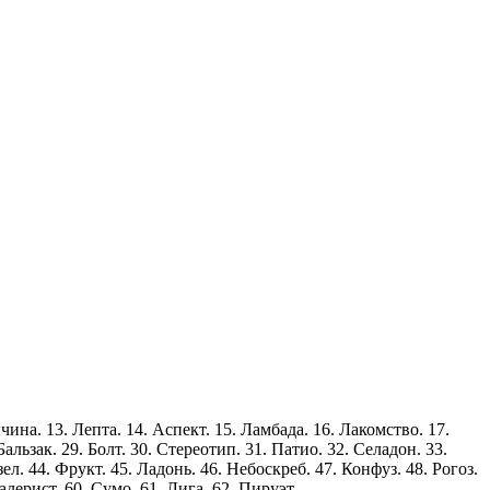
ичина. 13. Лепта. 14. Аспект. 15. Ламбада. 16. Лакомство. 17.
Бальзак. 29. Болт. 30. Стереотип. 31. Патио. 32. Селадон. 33.
ел. 44. Фрукт. 45. Ладонь. 46. Небоскреб. 47. Конфуз. 48. Рогоз.
алерист. 60. Сумо. 61. Лига. 62. Пируэт.