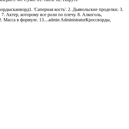
ворды
сканворд
1. 'Саперная кость'. 2. Дьявольские проделки. 3.
. Актер, которому все роли по плечу. 8. Алкоголь,
 Масса в формуле. 13....
admin
Administrator
Кроссворды,