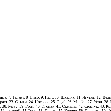
рица. 7. Талант. 8. Пиво. 9. Иглу. 10. Шкалик. 11. Игуана. 12. Вел
аст. 23. Сатана. 24. Носорог. 25. Сруб. 26. Макбет. 27. Угон. 28. 
38. Резус. 39. Гром. 40. Эгоизм. 41. Скепсис. 42. Сюртук. 43. Коз
. Мораторий. 55. Этна. 56. Паства. 57. Корнер. 58. Прожект. 59. Ф