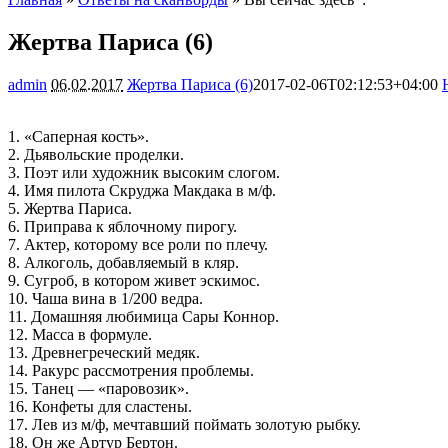
Жертва Париса (6)
admin
06.02.2017
Жертва Париса (6)
2017-02-06T02:12:53+04:00
1. «Саперная кость».
2. Дьявольские проделки.
3. Поэт или художник высоким слогом.
4. Имя пилота Скруджа Макдака в м/ф.
5. Жертва Париса.
6. Приправа к яблочному пирогу.
7. Актер, которому все роли по плечу.
8. Алкоголь, добавляемый в кляр.
9. Сугроб, в котором живет эскимос.
10. Чаша вина в 1/200 ведра.
11. Домашняя любимица Сары Коннор.
12. Масса в формуле.
13. Древнегреческий медяк.
14. Ракурс рассмотрения проблемы.
15. Танец — «паровозик».
16. Конфеты для сластены.
17. Лев из м/ф, мечтавший поймать золотую рыбку.
18. Он же Артур Бертон.