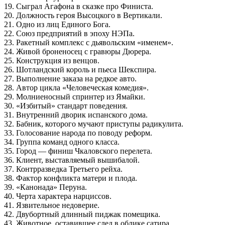
19. Сыграл Агафона в сказке про Финиста.
20. Должность героя Высоцкого в Вертикали.
21. Одно из лиц Единого Бога.
22. Союз предприятий в эпоху НЭПа.
23. Ракетный комплекс с дьявольским «именем».
24. Живой броненосец с гравюры Дюрера.
25. Конструкция из венцов.
26. Шотландский король и пьеса Шекспира.
27. Выполнение заказа на редкое авто.
28. Автор цикла «Человеческая комедия».
29. Молниеносный спринтер из Ямайки.
30. «Избитый» стандарт поведения.
31. Внутренний дворик испанского дома.
32. Бабник, которого мучают приступы радикулита.
33. Голосование народа по поводу реформ.
34. Группа команд одного класса.
35. Город — финиш Чкаловского перелета.
36. Клиент, выставляемый вышибалой.
37. Контрразведка Третьего рейха.
38. Фактор конфликта матери и плода.
39. «Канонада» Перуна.
40. Черта характера нарциссов.
41. Язвительное недоверие.
42. Двубортный длинный пиджак помещика.
43. Животное, оставившее след в облике сатира.