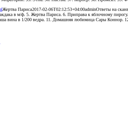
ml
Жертва Париса
2017-02-06T02:12:53+04:00
admin
Ответы на скан
ака в м/ф. 5. Жертва Париса. 6. Приправа к яблочному пирогу. 7
аша вина в 1/200 ведра. 11. Домашняя любимица Сары Коннор. 12.
А