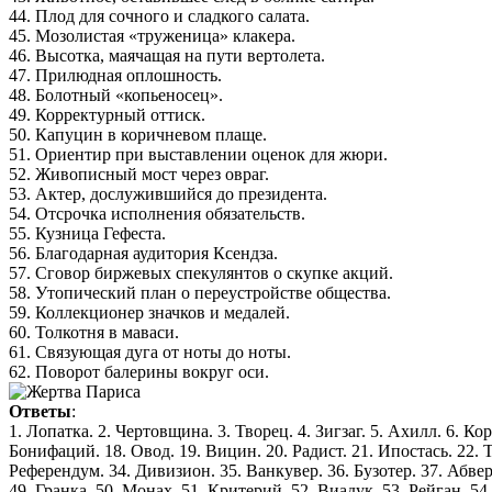
44. Плод для сочного и сладкого салата.
45. Мозолистая «труженица» клакера.
46. Высотка, маячащая на пути вертолета.
47. Прилюдная оплошность.
48. Болотный «копьеносец».
49. Корректурный оттиск.
50. Капуцин в коричневом плаще.
51. Ориентир при выставлении оценок для жюри.
52. Живописный мост через овраг.
53. Актер, дослужившийся до президента.
54. Отсрочка исполнения обязательств.
55. Кузница Гефеста.
56. Благодарная аудитория Ксендза.
57. Сговор биржевых спекулянтов о скупке акций.
58. Утопический план о переустройстве общества.
59. Коллекционер значков и медалей.
60. Толкотня в маваси.
61. Связующая дуга от ноты до ноты.
62. Поворот балерины вокруг оси.
Ответы
:
1. Лопатка. 2. Чертовщина. 3. Творец. 4. Зигзаг. 5. Ахилл. 6. Ко
Бонифаций. 18. Овод. 19. Вицин. 20. Радист. 21. Ипостась. 22. Тр
Референдум. 34. Дивизион. 35. Ванкувер. 36. Бузотер. 37. Абвер. 
49. Гранка. 50. Монах. 51. Критерий. 52. Виадук. 53. Рейган. 54