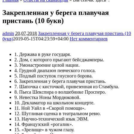
Закрепленная у берега плавучая
пристань (10 букв)
admin
20.07.2018
Закрепленная у берега плавучая пристань (10
букв)
2019-05-15T04:23:59+04:00
Нет комментариев
2734
1. Держава в руке государя.
2. Дом, с которого прыгают бейсджамперы.
3. Умонастроение целой нации.
4. Грудной диапазон певческого голоса.
5. Подлый поступок гнусного борова.
6. Закрепленная у берега плавучая пристань.
7. Шапочка с кисточкой, привезенная из Стамбула.
8. Пьеса Шекспира о волшебнике Просперо.
9. Невестка Ноны Мордюковой.
10. Декламатор на школьном концерте.
11. Ной Уайл в «Скорой помощи».
12. Шутливая сценка в театральном ревю.
13. Научно-технический язык ЭВМ.
14. Французский «рогалик».
15. «Зрелище» в чужом глазу.