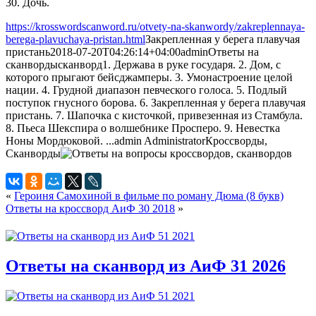
30. Дочь.
https://krosswordscanword.ru/otvety-na-skanwordy/zakreplennaya-
berega-plavuchaya-pristan.html
Закрепленная у берега плавучая
пристань
2018-07-20T04:26:14+04:00
admin
Ответы на
сканворды
сканворд
1. Держава в руке государя. 2. Дом, с
которого прыгают бейсджамперы. 3. Умонастроение целой
нации. 4. Грудной диапазон певческого голоса. 5. Подлый
поступок гнусного борова. 6. Закрепленная у берега плавучая
пристань. 7. Шапочка с кисточкой, привезенная из Стамбула.
8. Пьеса Шекспира о волшебнике Просперо. 9. Невестка
Ноны Мордюковой. ...
admin
Administrator
Кроссворды,
Сканворды
«
Героиня Самохиной в фильме по роману Дюма (8 букв)
Ответы на кроссворд АиФ 30 2018
»
Ответы на сканворд из АиФ 31 2026