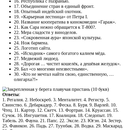
16. Республика с Назранью.
17. Объединение стран в единый фронт.
18. Опытный индейский охотник.
19. «Карьерная лестница» от Петра I.
20. Название кооператива в кинокомедии «Гараж».
21. Как Сара нежно обращается к Т-800?.
22. Мера сладости у виноделов.
23. «Сокровенная аура» японской культуры.
24. Нож бармена.
25. Логотип сайта.
26. «Исходник» самого богатого калием мёда.
27. Медвежий людоед.
28. «Дорогая … чистит кошелёк, а дешёвая желудок».
29. Бал «со многими неизвестными».
30. «Кто не мечтал найти свою, единственную, …
олигарха?!»
Ответы
:
1. Регалия. 2. Небоскреб. 3. Менталитет. 4. Регистр. 5.
Свинство. 6. Дебаркадер. 7. Феска. 8. Буря. 9. Варлей. 10.
Чтец. 11. Картер. 12. Скетч. 13. Фортран. 14. Круассан. 15.
Сучок. 16. Ингушетия. 17. Коалиция. 18. Следопыт. 19.
Табель. 20. Фауна. 21. Папс. 22. Эксле. 23. Югэн. 24. Зестер.
25. Фавикон. 26. Падь. 27. Туунбак. 28. Водка. 29. Маскарад.