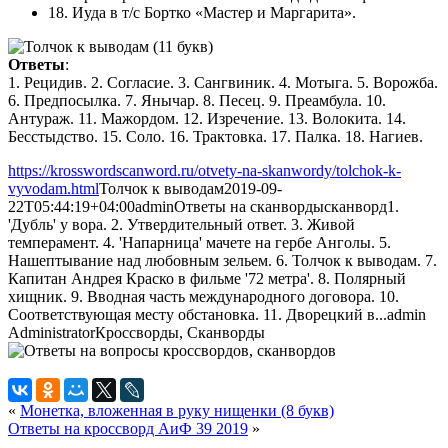
18. Иуда в т/с Бортко «Мастер и Маргарита».
Ответы
:
1. Рецидив. 2. Согласие. 3. Сангвиник. 4. Мотыга. 5. Ворожба.
6. Предпосылка. 7. Янычар. 8. Песец. 9. Преамбула. 10.
Антураж. 11. Мажордом. 12. Изречение. 13. Волокита. 14.
Бесстыдство. 15. Соло. 16. Трактовка. 17. Палка. 18. Нагиев.
https://krosswordscanword.ru/otvety-na-skanwordy/tolchok-k-
vyvodam.html
Толчок к выводам
2019-09-
22T05:44:19+04:00
admin
Ответы на сканворды
сканворд
1.
'Дубль' у вора. 2. Утвердительный ответ. 3. Живой
темперамент. 4. 'Напарница' мачете на гербе Анголы. 5.
Нашептывание над любовным зельем. 6. Толчок к выводам. 7.
Капитан Андрея Краско в фильме '72 метра'. 8. Полярный
хищник. 9. Вводная часть международного договора. 10.
Соответствующая месту обстановка. 11. Дворецкий в...
admin
Administrator
Кроссворды, Сканворды
«
Монетка, вложенная в руку нищенки (8 букв)
Ответы на кроссворд АиФ 39 2019
»