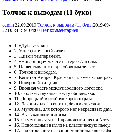
Толчок к выводам (11 букв)
admin
22.09.2019
Толчок к выводам (11 букв)
2019-09-
22T05:44:19+04:00
Нет комментариев
5561
1. «Дубль» у вора.
2. Утвердительный ответ.
3. Живой темперамент.
4. «Напарница» мачете на гербе Анголы.
5. Нашептывание над любовным зельем.
6. Толчок к выводам.
7. Капитан Андрея Краско в фильме «72 метра».
8. Полярный хищник.
9. Вводная часть международного договора.
10. Соответствующая месту обстановка.
11. Дворецкий в особняке аристократа.
12. Лаконичная фраза с глубоким смыслом.
13. Мужчина, для которого нет некрасивых дам.
14. Вызывающий цинизм.
15. Отметившаяся на Евровидении песня Алсу.
16. Новомодный взгляд на классическую пьесу.
17. Просторечное название монопода для селфи.