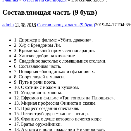
Составляющая часть (9 букв)
admin
12.08.2018
Составляющая часть (9 букв)
2019-04-17T04:35
1. Дирижер в фильме «Убить дракона».
2. Х/ф с Брэндоном Ли.
3. Криминальный промысел папарацци.
4. Ханское добро на княжение.
5. Свадебное застолье с ломящимися столами.
6. Составляющая часть.
7. Полярная «блондинка» из фазановых.
8. Спорт людей в маваси.
9. Путь в речи поэта.
10. Охотник с ножом и кузовом.
11. Угодливость холопа.
12. Ефремов в фильме «Три тополя на Плющихе».
13. Мирная профессия Финиста в сказке.
14. Процесс создания спектакля.
15. Песня трубадура + канат = птица.
16. Француз, о душе которого печется кюре.
17. Братья оружейники.
18. Актриса в роли гражданки Никаноровой.