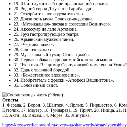
19. Штат служителей при православной церкви.
20. Родной город Джузеппе Гарибальди.
21. Оскорбительное издевательство.
22. Должность мужа Эллочки-людоедки.
23. «Музыкальная» звезда в созвездии Возничего.
24. Аксессуар на лапе Артемона.
25. Груз гастролирующего театра.
26. Армянский мужской танец.
27. «Чёртова палка».
28. Сливочная пахта.
29. Музыкальный кумир Стива Джобса.
30. Первая собака среди олимпийских талисманов.
31. Что князь Владимир Серпуховской поменял на Углич?
32. Царь с травяной бородой.
33. «Божественное вдохновение».
34. Изобретатель с фрески «Апофеоз Вашингтона».
35. Соловьиный свист.
Ответы
:
1. Фарада. 2. Ворон. 3. Шантаж. 4. Ярлык. 5. Пиршество. 6. Комп
Католик. 17. Маузер. 18. Гундарева. 19. Причт. 20. Ницца. 21. На
32. Ахти. 33. Илхам. 34. Морзе. 35. Липушка.
https://krosswordscanword.ru/otvety-na-skanwordy/sostavlyayushhay