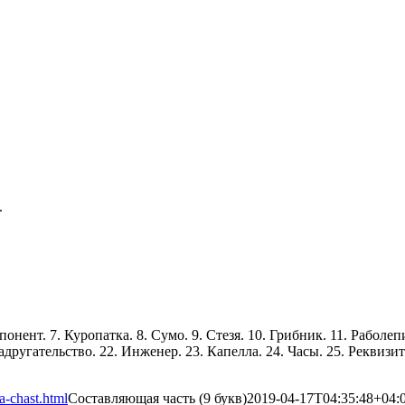
.
онент. 7. Куропатка. 8. Сумо. 9. Стезя. 10. Грибник. 11. Раболепи
другательство. 22. Инженер. 23. Капелла. 24. Часы. 25. Реквизит. 
a-chast.html
Составляющая часть (9 букв)
2019-04-17T04:35:48+04: