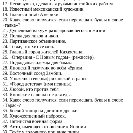
17. Легковушка, сделанная руками английских работяг.
18. Известный мексиканский художник.
19. Главный штаб Америки.
20. Какое слово получится, если перемешать буквы в слове
«галка»?
21. Душевный вакуум разочаровавшегося в жизни.
22. Полка для ликов и икон.
23. Партизанское объединение.
24. То же, что хит сезона.
25. Главный город жителей Казахстана.
26. «Операция «С Новым годом» (режиссёр).
27. Подходящая одежда для бомжа.
28. Японский лазутчик во всём чёрном.
29. Восточный сосед Замбии.
30. Уроженка североафриканской страны.
31. «Город детства» (имя певицы).
32. Любой, кто против тебя.
33. Японские палочки не для еды.
34. Какое слово получится, если перемешать буквы в слове
«Тарас»?
35. Боевой топор на длинном древке.
36. Художественный набросок.
37. Пятнистая военная форма.
38. Авто, имеющее отношение к Японии.
39. Течёт у голодного при виде пищи.