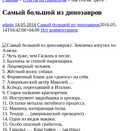
Самый большой из динозавров
admin
14.05.2016
Самый большой из динозавров
2016-05-
14T04:42:06+04:00
Нет комментариев
1730
1. Землячка алеутки по
Аляске.
2. Чуть хуже, чем Гасконь в песне.
3. Баллоны за спиной ныряльщика.
4. Лицемерный человек.
5. Жёсткий волос
собаки.
6. Фирменный бланк для «доноса» на себя.
7. Американский актёр Маколей …
8. Ксёндз, переехавший в Италию.
9. Старое название красноречия.
10. Инструмент закройщика и цензора.
11. Остатки металла литейного процесса.
12. Машина, натирающая полы.
13. Теодор … (американский президент).
14. Один из видов макаки.
15. Особо опасный грабитель.
16. Гарольд …, Кристофер … (актёры).