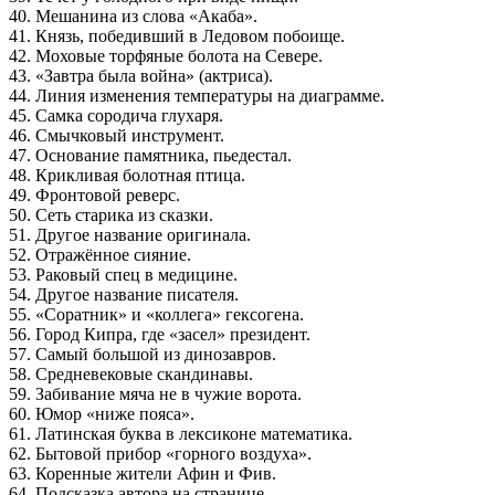
40. Мешанина из слова «Акаба».
41. Князь, победивший в Ледовом побоище.
42. Моховые торфяные болота на Севере.
43. «Завтра была война» (актриса).
44. Линия изменения температуры на диаграмме.
45. Самка сородича глухаря.
46. Смычковый инструмент.
47. Основание памятника, пьедестал.
48. Крикливая болотная птица.
49. Фронтовой реверс.
50. Сеть старика из сказки.
51. Другое название оригинала.
52. Отражённое сияние.
53. Раковый спец в медицине.
54. Другое название писателя.
55. «Соратник» и «коллега» гексогена.
56. Город Кипра, где «засел» президент.
57. Самый большой из динозавров.
58. Средневековые скандинавы.
59. Забивание мяча не в чужие ворота.
60. Юмор «ниже пояса».
61. Латинская буква в лексиконе математика.
62. Бытовой прибор «горного воздуха».
63. Коренные жители Афин и Фив.
64. Подсказка автора на странице.