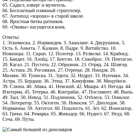
65. Садист, изверг и мучитель.
66. Бесплатный пляжный стриптизер.
67. Антипод «хорошо» в старой школе.
68. Яростная битва ратников.
69. «Оковы» пасущегося коня.
Ответы:
1. Эскимоска. 2. Нормандия. 3. Акваланг. 4. Двурушник. 5.
Ость. 6. Анкета. 7. Калкин. 8. Падре. 9. Витийство. 10.
Ножницы. 11. Скрап. 12. Полотер. 13. Рузвельт. 14. Крабоед.
15. Бандит. 16. Ллойд. 17. Бентли. 18. Сикейрос. 19. Пентагон.
20. Кагал. 21. Пустота. 22. Образник. 23. Отряд. 24. Шлягер.
25. Астана. 26. Рогожкин. 27. Отрепье. 28. Ниндзя. 29.
Малави. 30. Туниска. 31. Эдита. 32. Недруг. 33. Нунчаки. 34.
Астра. 35. Бердыш. 36. Этюд. 37. Камуфляж. 38. Мицубиси.
39. Слюна. 40. Абака. 41. Невский. 42. Мшара. 43. Негода. 44.
Изотерма. 45. Тетерка. 46. Контрабас. 47. Постамент. 48. Выпь.
49. Тыл. 50. Невод. 51. Подлинник. 52. Отблеск. 53. Онколог.
54. Литератор. 55. Октоген. 56. Никосия. 57. Диплодок. 58.
Норманны. 59. Автогол. 60. Пошлость. 61. Зет. 62. Ионизатор.
63. Греки. 64. Ремарка. 65. Живодер. 66. Нудист. 67. Неуд. 68.
Сеча. 69. Путы.