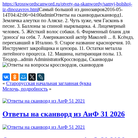
https://krosswordscanword.ru/otvety-na-skanwordy/samyj-bolshoj-
iz-dinozavrov.html
Самый большой из динозавров
2016-05-
14T04:42:06+04:00
admin
Ответы на сканворды
сканворд
1.
Землячка алеутки по Аляске. 2. Чуть хуже, чем Гасконь в
песне. 3. Баллоны за спиной ныряльщика. 4. Лицемерный
человек. 5. Жёсткий волос собаки. 6. Фирменный бланк для
'доноса' на себя. 7. Американский актёр Маколей ... 8. Ксёндз,
переехавший в Италию. 9. Старое название красноречия. 10.
Инструмент закройщика и цензора. 11. Остатки металла
литейного процесса. 12. Машина, натирающая полы. 13.
Теодор...
admin
Administrator
Кроссворды, Сканворды
«
Старорусская начальная заглавная буква
Мелочь, подробность
»
Ответы на сканворд из АиФ 31 2026