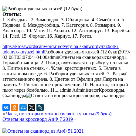
Ответы
:
1. Забулдыга. 2. Зимородок. 3. Облицовка. 4. Семейство. 5.
Подвода. 6. Междоусобица. 7. Категория. 8. Розмарин. 9.
Авантюра. 10. Мате. 11. Анализ. 12. Антивирус. 13. Корейка.
14. Глеб. 15. Формат. 16. Хариус. 17. Рогоз.
https://krosswordscanword.ru/otvety-na-skanwordy/razborki-
udelnyx-knyazej.html
Разборки удельных князей (12 букв)
2019-
02-08T03:07:04+04:00
admin
Ответы на сканворды
сканворд
1.
Горький пьяница. 2. Птица, охотящаяся на рыбку у полыньи.
3. Плитка на стенах. 4. 'Клан' крестоцветных. 5. Телега в
санитарном поезде. 6. Разборки удельных князей. 7. 'Разряд'
аттестованного врача. 8. Цветок от Офелии для Лаэрта на
память. 9. Рискованное приключение. 10. Напиток, который
пьют через бомбилью. 11....
admin
Administrator
Кроссворды,
Сканворды
«
Часы, по которым можно сверять куранты (9 букв)
Ответы на кроссворд АиФ 7 2019
»