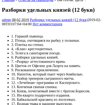
Разборки удельных князей (12 букв)
admin
08.02.2019
Разборки удельных князей (12 букв)
2019-02-
08T03:07:04+04:00
Нет комментариев
2756
1. Горький пьяница.
2. Птица, охотящаяся на рыбку у полыньи.
3. Плитка на стенах.
4. «Клан» крестоцветных.
5. Телега в санитарном поезде.
6. Разборки удельных князей.
7. «Разряд» аттестованного врача.
8. Цветок от Офелии для Лаэрта на память.
9. Рискованное приключение.
10. Напиток, который пьют через бомбилью.
11. Разбор тренером сыгранного матча.
12. «Лечебная» программа от Касперского.
13. Копченая свиная спинка.
14. Князь, почитаемый вместе с братом Борисом.
15. Ин-кварто подарочного издания.
16. Байкальский красавец из лососевых.
17. Водная трава в рационе выхухоли.