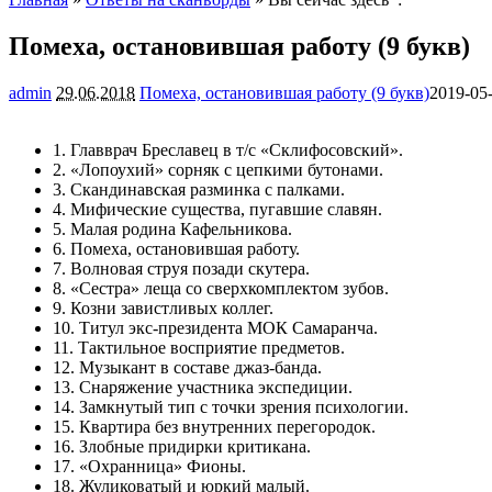
Помеха, остановившая работу (9 букв)
admin
29.06.2018
Помеха, остановившая работу (9 букв)
2019-05
1. Главврач Бреславец в т/с «Склифосовский».
2. «Лопоухий» сорняк с цепкими бутонами.
3. Скандинавская разминка с палками.
4. Мифические существа, пугавшие славян.
5. Малая родина Кафельникова.
6. Помеха, остановившая работу.
7. Волновая струя позади скутера.
8. «Сестра» леща со сверхкомплектом зубов.
9. Козни завистливых коллег.
10. Титул экс-президента МОК Самаранча.
11. Тактильное восприятие предметов.
12. Музыкант в составе джаз-банда.
13. Снаряжение участника экспедиции.
14. Замкнутый тип с точки зрения психологии.
15. Квартира без внутренних перегородок.
16. Злобные придирки критикана.
17. «Охранница» Фионы.
18. Жуликоватый и юркий малый.