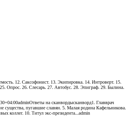
заемость. 12. Саксофонист. 13. Экипировка. 14. Интроверт. 15.
25. Опрос. 26. Слесарь. 27. Автобус. 28. Эпиграф. 29. Былина.
:30+04:00
admin
Ответы на сканворды
сканворд
1. Главврач
кие существа, пугавшие славян. 5. Малая родина Кафельникова.
вых коллег. 10. Титул экс-президента...
admin