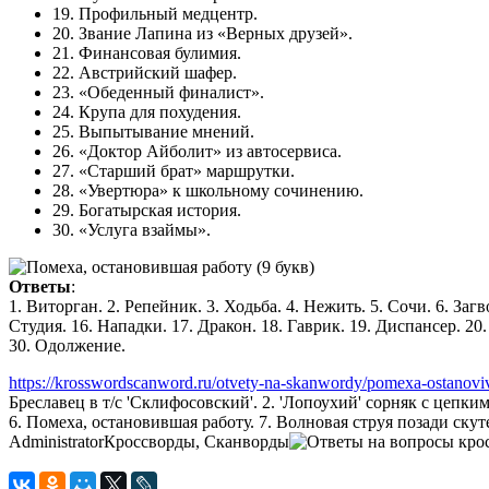
19. Профильный медцентр.
20. Звание Лапина из «Верных друзей».
21. Финансовая булимия.
22. Австрийский шафер.
23. «Обеденный финалист».
24. Крупа для похудения.
25. Выпытывание мнений.
26. «Доктор Айболит» из автосервиса.
27. «Старший брат» маршрутки.
28. «Увертюра» к школьному сочинению.
29. Богатырская история.
30. «Услуга взаймы».
Ответы
:
1. Виторган. 2. Репейник. 3. Ходьба. 4. Нежить. 5. Сочи. 6. Заг
Студия. 16. Нападки. 17. Дракон. 18. Гаврик. 19. Диспансер. 20.
30. Одолжение.
https://krosswordscanword.ru/otvety-na-skanwordy/pomexa-ostanovi
Бреславец в т/с 'Склифосовский'. 2. 'Лопоухий' сорняк с цепк
6. Помеха, остановившая работу. 7. Волновая струя позади скуте
Administrator
Кроссворды, Сканворды