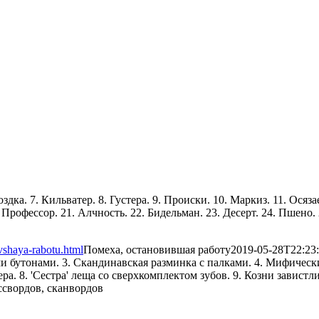
воздка. 7. Кильватер. 8. Густера. 9. Происки. 10. Маркиз. 11. Ося
 Профессор. 21. Алчность. 22. Бидельман. 23. Десерт. 24. Пшено. 
vshaya-rabotu.html
Помеха, остановившая работу
2019-05-28T22:23
ими бутонами. 3. Скандинавская разминка с палками. 4. Мифичес
ра. 8. 'Сестра' леща со сверхкомплектом зубов. 9. Козни завистли