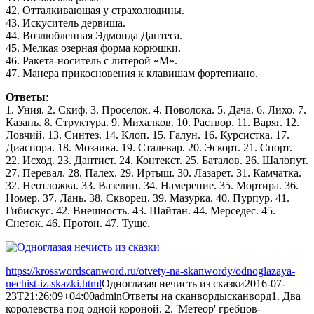
42. Отталкивающая у страхолюдины.
43. Искуситель дервиша.
44. Возлюбленная Эдмонда Дантеса.
45. Мелкая озерная форма корюшки.
46. Ракета-носитель с литерой «М».
47. Манера прикосновения к клавишам фортепиано.
Ответы
:
1. Уния. 2. Скиф. 3. Проселок. 4. Поволока. 5. Дача. 6. Лихо. 7.
Казань. 8. Структура. 9. Михалков. 10. Раствор. 11. Варяг. 12.
Ловчий. 13. Синтез. 14. Клоп. 15. Галун. 16. Курсистка. 17.
Диаспора. 18. Мозаика. 19. Сталевар. 20. Эскорт. 21. Спорт.
22. Исход. 23. Дантист. 24. Контекст. 25. Баталов. 26. Шалопут.
27. Перевал. 28. Палех. 29. Иртыш. 30. Лазарет. 31. Камчатка.
32. Неотложка. 33. Вазелин. 34. Намерение. 35. Мортира. 36.
Номер. 37. Лань. 38. Скворец. 39. Мазурка. 40. Пурпур. 41.
Гибискус. 42. Внешность. 43. Шайтан. 44. Мерседес. 45.
Снеток. 46. Протон. 47. Туше.
https://krosswordscanword.ru/otvety-na-skanwordy/odnoglazaya-
nechist-iz-skazki.html
Одноглазая нечисть из сказки
2016-07-
23T21:26:09+04:00
admin
Ответы на сканворды
сканворд
1. Два
королевства под одной короной. 2. 'Метеор' гребцов-