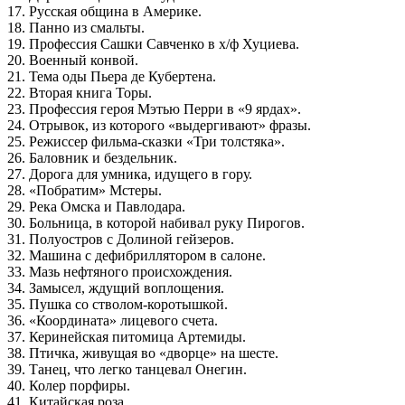
17. Русская община в Америке.
18. Панно из смальты.
19. Профессия Сашки Савченко в х/ф Хуциева.
20. Военный конвой.
21. Тема оды Пьера де Кубертена.
22. Вторая книга Торы.
23. Профессия героя Мэтью Перри в «9 ярдах».
24. Отрывок, из которого «выдергивают» фразы.
25. Режиссер фильма-сказки «Три толстяка».
26. Баловник и бездельник.
27. Дорога для умника, идущего в гору.
28. «Побратим» Мстеры.
29. Река Омска и Павлодара.
30. Больница, в которой набивал руку Пирогов.
31. Полуостров с Долиной гейзеров.
32. Машина с дефибриллятором в салоне.
33. Мазь нефтяного происхождения.
34. Замысел, ждущий воплощения.
35. Пушка со стволом-коротышкой.
36. «Координата» лицевого счета.
37. Керинейская питомица Артемиды.
38. Птичка, живущая во «дворце» на шесте.
39. Танец, что легко танцевал Онегин.
40. Колер порфиры.
41. Китайская роза.