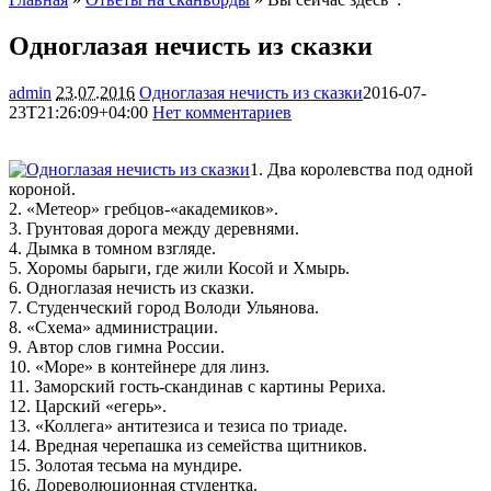
Одноглазая нечисть из сказки
admin
23.07.2016
Одноглазая нечисть из сказки
2016-07-
23T21:26:09+04:00
Нет комментариев
2219
1. Два королевства под одной
короной.
2. «Метеор» гребцов-«академиков».
3. Грунтовая дорога между деревнями.
4. Дымка в томном взгляде.
5. Хоромы барыги,
где жили Косой и Хмырь.
6. Одноглазая нечисть из сказки.
7. Студенческий город Володи Ульянова.
8. «Схема» администрации.
9. Автор слов гимна России.
10. «Море» в контейнере для линз.
11. Заморский гость-скандинав с картины Рериха.
12. Царский «егерь».
13. «Коллега» антитезиса и тезиса по триаде.
14. Вредная черепашка из семейства щитников.
15. Золотая тесьма на мундире.
16. Дореволюционная студентка.