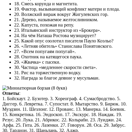
18. Смесь корунда и магнетита.
19. Фактор, вызывающий конфликт матери и плода.
20. Волжский вираж вокруг Жигулевских гор.
21. Дерево, называемое желтосливником.
22. Капуста, похожая на репу.
23. Итальянский инструктор из «Брокера».
24. На чём Наташа Ростова музицирует?
25. Какой опус озолотил писателя Пауло Коэльо?
26. «Летняя обитель» Станислава Понятовского.
27. «Всем попугаям попугай».
28. Охотник на катящегося паука.
29. «Жвачка» с пасеки.
30. Частица «медленнее скорости света».
31. Рис на торжественную водку.
32. Награда за благое деяние у мусульман.
Ответы
:
1. Бойскаут. 2. Бузотер. 3. Хореограф. 4. Сумасбродство. 5.
Диггер. 6. Левретка. 7. Супостат. 8. Мытарство. 9. Бирюк. 10.
Муэдзин. 11. Шезлонг. 12. Прованс. 13. Манерка. 14. Боевик.
15. Конкретика. 16. Эндоскоп. 17. Экскурс. 18. Наждак. 19.
Резус. 20. Лука. 21. Абрикос. 22. Кольраби. 23. Луиджи. 24.
Арфа. 25. Гита. 26. Лазенки. 27. Говорун. 28. Оса. 29. Забрус.
30. Тардион. 31. Шаньлань. 32. Аджр.