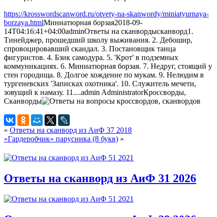
https://krosswordscanword.ru/otvety-na-skanwordy/miniatyurnaya-
borzaya.html
Миниатюрная борзая
2018-09-
14T04:16:41+04:00
admin
Ответы на сканворды
сканворд
1.
Тинейджер, прошедший школу выживания. 2. Дебошир,
спровоцировавший скандал. 3. Постановщик танца
фигуристов. 4. Бзик самодура. 5. 'Крот' в подземных
коммуникациях. 6. Миниатюрная борзая. 7. Недруг, стоящий у
стен городища. 8. Долгое хождение по мукам. 9. Нелюдим в
тургеневских 'Записках охотника'. 10. Служитель мечети,
зовущий к намазу. 11....
admin
Administrator
Кроссворды,
Сканворды
«
Ответы на сканворд из АиФ 37 2018
«Гардеробчик» парусника (8 букв)
»
Ответы на сканворд из АиФ 31 2026