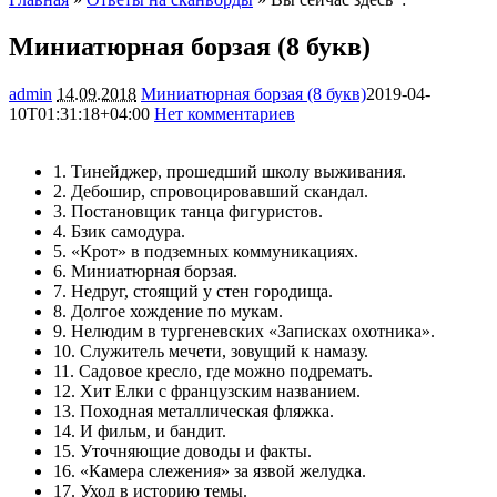
Миниатюрная борзая (8 букв)
admin
14.09.2018
Миниатюрная борзая (8 букв)
2019-04-
10T01:31:18+04:00
Нет комментариев
3495
1. Тинейджер, прошедший школу выживания.
2. Дебошир, спровоцировавший скандал.
3. Постановщик танца фигуристов.
4. Бзик самодура.
5. «Крот» в подземных коммуникациях.
6. Миниатюрная борзая.
7. Недруг, стоящий у стен городища.
8. Долгое хождение по мукам.
9. Нелюдим в тургеневских «Записках охотника».
10. Служитель мечети, зовущий к намазу.
11. Садовое кресло, где можно подремать.
12. Хит Елки с французским названием.
13. Походная металлическая фляжка.
14. И фильм, и бандит.
15. Уточняющие доводы и факты.
16. «Камера слежения» за язвой желудка.
17. Уход в историю темы.