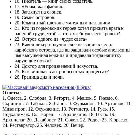
16. Писатель — книг своих создатель.
17. «Упаковка» файлов.
18. Заглянул на огонек.
19. Семья островов.
20. Комнатный цветок с мятежным названием.
21. Кто из горьковских героев хотел прижать врага к
раненой груди, чтобы тот захлебнулся его кровью?
22. Остров одного из «чудес света».
23. Какой ликер получил свое название в честь
карибского острова, где выращивали особые апельсины,
чья высушенная кожица и придавала тогда напитку
чарующие нотки?
24. Доктор для произведений искусства.
25. Кто виноват в антропогенных процессах?
26. Граница дня и ночи.
Ответы
:
1. Одесса. 2. Слобода. 3. Реторта. 4. Мешок. 5. Гнездо. 6.
Скрининг. 7. Табаков. 8. Сапог. 9. Фурманов. 10. Артишок. 11.
Мизантроп. 12. Осуждение. 13. Ротмистр. 14. Гусь. 15.
Подхалимаж. 16. Творец. 17. Архивация. 18. Гость. 19.
Архипелаг. 20. Декабрист. 21. Сокол. 22. Родос. 23. Кюрасао.
24. Реставратор. 25. Человек. 26. Вечер.