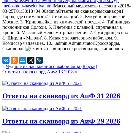
https://krosswordscanword.ru/otvety-na-skanwordy/massovyj-
medosmotr-naseleniya.html
Массовый медосмотр населения
2018-
03-25T01:33:18+04:00
admin
Ответы на сканворды
сканворд
1.
Город, где снимался т/с 'Ликвидация'. 2. Кукуй в петровской
Москве. 3. 'Кривошейка' из химической посуды. 4. Тайник для
поклонников Солохи. 5. Плетенка с кладкой, спрятанная в
кроне. 6. Массовый медосмотр населения. 7. Суходрищев в к/
ф 'Ширли - Мырли'. 8. Казак с характерным каблуком. 9.
Комиссар чапаевцев. 10....
admin
Administrator
Кроссворды,
Сканворды
«
Чудище из насиженного жабой яйца (8 букв)
Ответы на кроссворд АиФ 13 2018
»
Ответы на сканворд из АиФ 31 2026
Ответы на сканворд из АиФ 29 2026