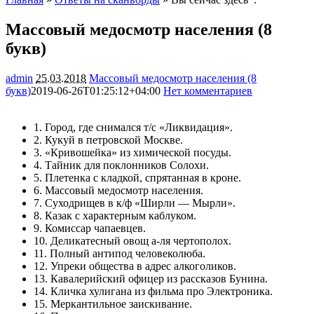
Массовый медосмотр населения (8
букв)
admin
25.03.2018
Массовый медосмотр населения (8
букв)
2019-06-26T01:25:12+04:00
Нет комментариев
4917
1. Город, где снимался т/с «Ликвидация».
2. Кукуй в петровской Москве.
3. «Кривошейка» из химической посуды.
4. Тайник для поклонников Солохи.
5. Плетенка с кладкой, спрятанная в кроне.
6. Массовый медосмотр населения.
7. Суходрищев в к/ф «Ширли — Мырли».
8. Казак с характерным каблуком.
9. Комиссар чапаевцев.
10. Деликатесный овощ а-ля чертополох.
11. Полный антипод человеколюба.
12. Упреки общества в адрес алкоголиков.
13. Кавалерийский офицер из рассказов Бунина.
14. Кличка хулигана из фильма про Электроника.
15. Меркантильное заискивание.