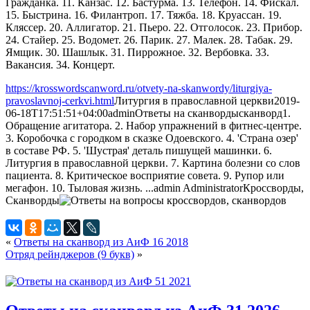
Гражданка. 11. Канзас. 12. Бастурма. 13. Телефон. 14. Фискал.
15. Быстрина. 16. Филантроп. 17. Тяжба. 18. Круассан. 19.
Кляссер. 20. Аллигатор. 21. Пьеро. 22. Отголосок. 23. Прибор.
24. Стайер. 25. Водомет. 26. Парик. 27. Малек. 28. Табак. 29.
Ямщик. 30. Шашлык. 31. Пиррожное. 32. Вербовка. 33.
Вакансия. 34. Концерт.
https://krosswordscanword.ru/otvety-na-skanwordy/liturgiya-
pravoslavnoj-cerkvi.html
Литургия в православной церкви
2019-
06-18T17:51:51+04:00
admin
Ответы на сканворды
сканворд
1.
Обращение агитатора. 2. Набор упражнений в фитнес-центре.
3. Коробочка с городком в сказке Одоевского. 4. 'Страна озер'
в составе РФ. 5. 'Шустрая' деталь пишущей машинки. 6.
Литургия в православной церкви. 7. Картина болезни со слов
пациента. 8. Критическое восприятие совета. 9. Рупор или
мегафон. 10. Тыловая жизнь. ...
admin
Administrator
Кроссворды,
Сканворды
«
Ответы на сканворд из АиФ 16 2018
Отряд рейнджеров (9 букв)
»