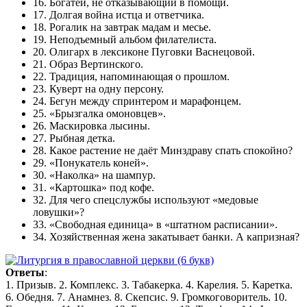
16. Богатей, не отказывающий в помощи.
17. Долгая война истца и ответчика.
18. Рогалик на завтрак мадам и месье.
19. Неподъемный альбом филателиста.
20. Олигарх в лексиконе Пуговки Васнецовой.
21. Образ Вертинского.
22. Традиция, напоминающая о прошлом.
23. Куверт на одну персону.
24. Бегун между спринтером и марафонцем.
25. «Брызгалка омоновцев».
26. Маскировка лысины.
27. Рыбная детка.
28. Какое растение не даёт Минздраву спать спокойно?
29. «Понукатель коней».
30. «Наколка» на шампур.
31. «Картошка» под кофе.
32. Для чего спецслужбы используют «медовые
ловушки»?
33. «Свободная единица» в «штатном расписании».
34. Хозяйственная жена закатывает банки. А капризная?
Ответы
:
1. Призыв. 2. Комплекс. 3. Табакерка. 4. Карелия. 5. Каретка.
6. Обедня. 7. Анамнез. 8. Скепсис. 9. Громкоговоритель. 10.