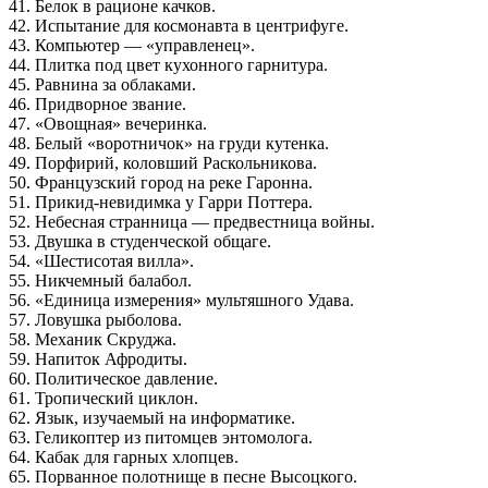
41. Белок в рационе качков.
42. Испытание для космонавта в центрифуге.
43. Компьютер — «управленец».
44. Плитка под цвет кухонного гарнитура.
45. Равнина за облаками.
46. Придворное звание.
47. «Овощная» вечеринка.
48. Белый «воротничок» на груди кутенка.
49. Порфирий, коловший Раскольникова.
50. Французский город на реке Гаронна.
51. Прикид-невидимка у Гарри Поттера.
52. Небесная странница — предвестница войны.
53. Двушка в студенческой общаге.
54. «Шестисотая вилла».
55. Никчемный балабол.
56. «Единица измерения» мультяшного Удава.
57. Ловушка рыболова.
58. Механик Скруджа.
59. Напиток Афродиты.
60. Политическое давление.
61. Тропический циклон.
62. Язык, изучаемый на информатике.
63. Геликоптер из питомцев энтомолога.
64. Кабак для гарных хлопцев.
65. Порванное полотнище в песне Высоцкого.