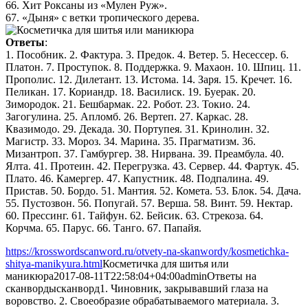
66. Хит Роксаны из «Мулен Руж».
67. «Дыня» с ветки тропического дерева.
Ответы
:
1. Пособник. 2. Фактура. 3. Предок. 4. Ветер. 5. Несессер. 6.
Платон. 7. Проступок. 8. Поддержка. 9. Махаон. 10. Шпиц. 11.
Прополис. 12. Дилетант. 13. Истома. 14. Заря. 15. Кречет. 16.
Пеликан. 17. Кориандр. 18. Василиск. 19. Буерак. 20.
Зимородок. 21. Бешбармак. 22. Робот. 23. Токио. 24.
Загогулина. 25. Апломб. 26. Вертеп. 27. Каркас. 28.
Квазимодо. 29. Декада. 30. Портупея. 31. Кринолин. 32.
Магистр. 33. Мороз. 34. Марина. 35. Прагматизм. 36.
Мизантроп. 37. Гамбургер. 38. Нирвана. 39. Преамбула. 40.
Ялта. 41. Протеин. 42. Перегрузка. 43. Сервер. 44. Фартук. 45.
Плато. 46. Камергер. 47. Капустник. 48. Подпалина. 49.
Пристав. 50. Бордо. 51. Мантия. 52. Комета. 53. Блок. 54. Дача.
55. Пустозвон. 56. Попугай. 57. Верша. 58. Винт. 59. Нектар.
60. Прессинг. 61. Тайфун. 62. Бейсик. 63. Стрекоза. 64.
Корчма. 65. Парус. 66. Танго. 67. Папайя.
https://krosswordscanword.ru/otvety-na-skanwordy/kosmetichka-
shitya-manikyura.html
Косметичка для шитья или
маникюра
2017-08-11T22:58:04+04:00
admin
Ответы на
сканворды
сканворд
1. Чиновник, закрывавший глаза на
воровство. 2. Своеобразие обрабатываемого материала. 3.