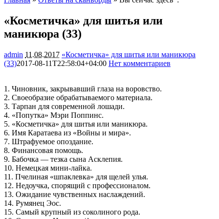
«Косметичка» для шитья или
маникюра (33)
admin
11.08.2017
«Косметичка» для шитья или маникюра
(33)
2017-08-11T22:58:04+04:00
Нет комментариев
2752
1. Чиновник, закрывавший глаза на воровство.
2. Своеобразие обрабатываемого материала.
3. Тарпан для современной лошади.
4. «Попутка» Мэри Поппинс.
5. «Косметичка» для шитья или маникюра.
6. Имя Каратаева из «Войны и мира».
7. Штрафуемое опоздание.
8. Финансовая помощь.
9. Бабочка — тезка сына Асклепия.
10. Немецкая мини-лайка.
11. Пчелиная «шпаклевка» для щелей улья.
12. Недоучка, спорящий с профессионалом.
13. Ожидание чувственных наслаждений.
14. Румянец Эос.
15. Самый крупный из соколиного рода.