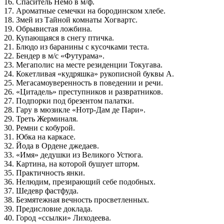
16. Спаситель Немо в м/ф.
17. Ароматные семечки на бородинском хлебе.
18. Змей из Тайной комнаты Хогвартс.
19. Обрывистая ложбина.
20. Купающаяся в снегу птичка.
21. Блюдо из баранины с кусочками теста.
22. Бендер в м/с «Футурама».
23. Мегаполис на месте резиденции Токугава.
24. Кокетливая «кудряшка» рукописной буквы А.
25. Мегасамоуверенность в поведении и речи.
26. «Цитадель» преступников и развратников.
27. Подпорки под брезентом палатки.
28. Гару в мюзикле «Нотр-Дам де Пари».
29. Треть Жерминаля.
30. Ремни с кобурой.
31. Юбка на каркасе.
32. Йода в Ордене джедаев.
33. «Имя» дедушки из Великого Устюга.
34. Картина, на которой бушует шторм.
35. Практичность янки.
36. Нелюдим, презирающий себе подобных.
37. Шедевр фастфуда.
38. Безмятежная вечность просветленных.
39. Предисловие доклада.
40. Город «ссылки» Лиходеева.