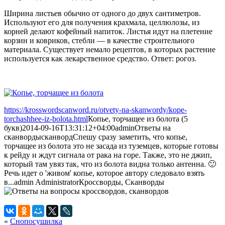
Ширина листьев обычно от одного до двух сантиметров.
Используют его для получения крахмала, целлюлозы, из
корней делают кофейный напиток. Листья идут на плетение
корзин и ковриков, стебли — в качестве строительного
материала. Существует немало рецептов, в которых растение
используется как лекарственное средство. Ответ: рогоз.
https://krosswordscanword.ru/otvety-na-skanwordy/kope-
torchashhee-iz-bolota.html
Копье, торчащее из болота (5
букв)
2014-09-16T13:31:12+04:00
admin
Ответы на
сканворды
сканворд
Спешу сразу заметить, что копье,
торчащее из болота это не засада из туземцев, которые готовы
к рейду и ждут сигнала от рака на горе. Также, это не джип,
который там увяз так, что из болота видна только антенна. 🙂
Речь идет о 'живом' копье, которое автору следовало взять
в...
admin
Administrator
Кроссворды, Сканворды
«
Снопосушилка