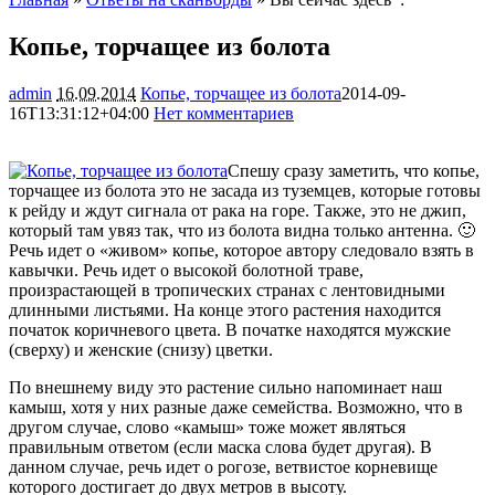
Копье, торчащее из болота
admin
16.09.2014
Копье, торчащее из болота
2014-09-
16T13:31:12+04:00
Нет комментариев
4631
Спешу сразу заметить, что копье,
торчащее из болота это не засада из туземцев, которые готовы
к рейду и ждут сигнала от рака на горе. Также, это не джип,
который там увяз так, что из болота видна только антенна. 🙂
Речь идет о «живом» копье, которое автору следовало взять в
кавычки. Речь идет о высокой болотной траве,
произрастающей в тропических странах с лентовидными
длинными листьями. На конце этого растения находится
початок коричневого цвета. В початке находятся мужские
(сверху) и женские (снизу) цветки.
По внешнему виду это растение сильно напоминает наш
камыш, хотя у них разные даже семейства. Возможно, что в
другом случае, слово «камыш» тоже может являться
правильным ответом (если маска слова будет другая). В
данном случае, речь идет о рогозе, ветвистое корневище
которого достигает до двух метров в высоту.