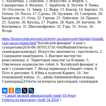
1. Аналитика. 2. Пансион. 3. Искусство. 4. Форум. 5.
Самокритика. 6. Физалис. 7. Заработок. 8. Тютчев. 9. Пачка.
10. Отголосок. 11. Замер. 12. Ящер. 13. Боксер. 14. Барнаул. 15.
Геенна. 16. Посол. 17. Сделка. 18. Грузовик. 19. Соперник. 20.
Бандитизм. 21. Отец. 22. Гарпия. 23. Лайнсмен. 24. Прикол.
25. Адзуки. 26. Куклид. 27. Рудбек. 28. Иден. 29. Баечник. 30.
Контрамаса. 31. Школькофремен. 32. Тэра. 33. Эталь. 34.
Ягода.
https://krosswordscanword.ru/otvety-na-skanwordy/kitajskij-fonarik-
vaze-suxocvetami.html
"Китайский фонарик" в вазе с
сухоцветами
2018-08-18T05:37:01+04:00
admin
Ответы на
сканворды
сканворд
1. Искусство экономиста - прогнозиста. 2.
Содержание квартиранта. 3. Высокое мастерство
ремесленника. 4. 'Территория смыслов' на Клязьме. 5.
Озвученное недовольство собой. 6. 'Китайский фонарик' в
вазе с сухоцветами. 7. Вклад кормильца в бюджет семьи. 8.
Поэт и дипломат. 9. Юбка к пуантам Кармен. 10. Эхо
отшумевшей войны. 11....
admin
Administrator
Кроссворды,
Сканворды
«
Самый мелкий африканский гриф (10 букв)
Ответы на кроссворд АиФ 34 2018
»