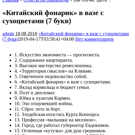
«Китайский фонарик» в вазе с
сухоцветами (7 букв)
admin
18.08.2018
«Китайский фонарик» в вазе с сухоцветами
(7 букв)
2019-04-17T03:58:41+04:00
Нет комментариев
4591
1. Искусство экономиста — прогнозиста.
2. Содержание квартиранта.
3. Высокое мастерство ремесленника.
4. «Территория смыслов» на Клязьме.
5. Озвученное недовольство собой.
6. «Китайский фонарик» в вазе с сухоцветами.
7. Вклад кормильца в бюджет семьи.
8. Поэт и дипломат.
9. Юбка к пуантам Кармен.
10. Эхо отшумевшей войны.
11. Сброс лота за борт.
12. Злодейская ипостась Курта Коннорса.
13. Профессия «малышки на миллион».
14. Город, где работал губернатор Евдокимов.
15. Огненная «кутузка» для душ грешников.