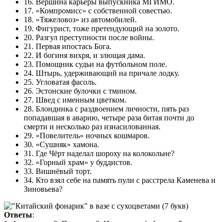
16. Вершина карьеры выпускника МГИМО.
17. «Компромисс» с собственной совестью.
18. «Тяжеловоз» из автомобилей.
19. Фигурист, тоже претендующий на золото.
20. Разгул преступности после войны.
21. Первая ипостась Бога.
22. И богиня вихря, и злющая дама.
23. Помощник судьи на футбольном поле.
24. Штырь, удерживающий на причале лодку.
25. Угловатая фасоль.
26. Эстонские булочки с тмином.
27. Швед с именным цветком.
28. Блондинка с раздвоением личности, пять раз
попадавшая в аварию, четыре раза битая почти до
смерти и несколько раз изнасилованная.
29. «Повелитель» ночных кошмаров.
30. «Сушняк» хамона.
31. Где Чёрт наделал шороху на колокольне?
32. «Горный храм» у буддистов.
33. Вишнёвый торт.
34. Кто взял себе на память пули с расстрела Каменева и
Зиновьева?
Ответы
: