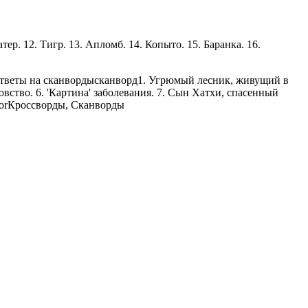
тер. 12. Тигр. 13. Апломб. 14. Копыто. 15. Баранка. 16.
тветы на сканворды
сканворд
1. Угрюмый лесник, живущий в
овство. 6. 'Картина' заболевания. 7. Сын Хатхи, спасенный
or
Кроссворды, Сканворды