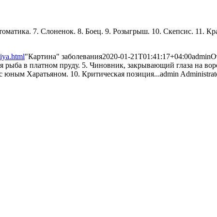
оматика. 7. Слоненок. 8. Боец. 9. Розыгрыш. 10. Скепсис. 11. Кра
iya.html
"Картина" заболевания
2020-01-21T01:41:17+04:00
admin
О
ная рыба в платном пруду. 5. Чиновник, закрывающий глаза на вор
с юным Харатьяном. 10. Критическая позиция...
admin
Administrat