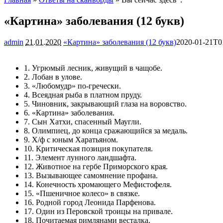
«Картина» заболевания (12 букв)
admin
21.01.2020
«Картина» заболевания (12 букв)
2020-01-21T0
1. Угрюмый лесник, живущий в чащобе.
2. Лобан в улове.
3. «Любомудр» по-гречески.
4. Всеядная рыба в платном пруду.
5. Чиновник, закрывающий глаза на воровство.
6. «Картина» заболевания.
7. Сын Хатхи, спасенный Маугли.
8. Олимпиец, до конца сражающийся за медаль.
9. Х/ф с юным Харатьяном.
10. Критическая позиция покупателя.
11. Элемент лунного ландшафта.
12. Животное на гербе Приморского края.
13. Вызывающее самомнение профана.
14. Конечность хромающего Мефистофеля.
15. «Пшеничное колесо» в связке.
16. Родной город Леонида Парфенова.
17. Один из Перовской троицы на привале.
18. Почитаемая римлянами весталка.