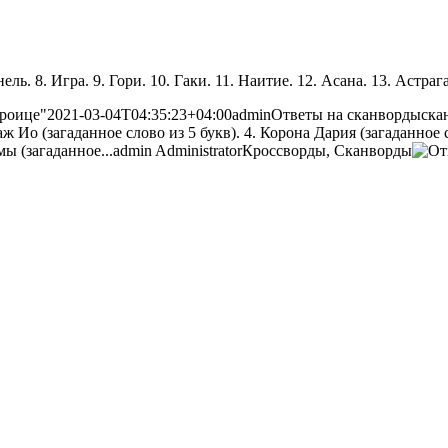
нель. 8. Игра. 9. Гори. 10. Гаки. 11. Наитие. 12. Асана. 13. Астраг
роице"
2021-03-04T04:35:23+04:00
admin
Ответы на сканворды
ска
ж Ио (загаданное слово из 5 букв). 4. Корона Дария (загаданное сл
мы (загаданное...
admin
Administrator
Кроссворды, Сканворды