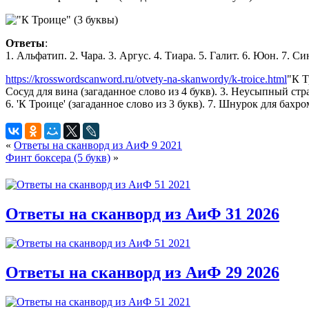
Ответы
:
1. Альфатип. 2. Чара. 3. Аргус. 4. Тиара. 5. Галит. 6. Юон. 7. Си
https://krosswordscanword.ru/otvety-na-skanwordy/k-troice.html
"К Т
Сосуд для вина (загаданное слово из 4 букв). 3. Неусыпный стра
6. 'К Троице' (загаданное слово из 3 букв). 7. Шнурок для бахро
«
Ответы на сканворд из АиФ 9 2021
Финт боксера (5 букв)
»
Ответы на сканворд из АиФ 31 2026
Ответы на сканворд из АиФ 29 2026