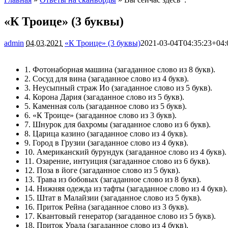
«К Троице» (3 буквы)
admin
04.03.2021
«К Троице» (3 буквы)
2021-03-04T04:35:23+04:
1.
Фотонаборная машина
(загаданное слово из 8 букв).
2.
Сосуд для вина
(загаданное слово из 4 букв).
3.
Неусыпный страж Ио
(загаданное слово из 5 букв).
4.
Корона Дария
(загаданное слово из 5 букв).
5.
Каменная соль
(загаданное слово из 5 букв).
6.
«К Троице»
(загаданное слово из 3 букв).
7.
Шнурок для бахромы
(загаданное слово из 6 букв).
8.
Царица казино
(загаданное слово из 4 букв).
9.
Город в Грузии
(загаданное слово из 4 букв).
10.
Американский бурундук
(загаданное слово из 4 букв).
11.
Озарение, интуиция
(загаданное слово из 6 букв).
12.
Поза в йоге
(загаданное слово из 5 букв).
13.
Трава из бобовых
(загаданное слово из 8 букв).
14.
Нижняя одежда из тафты
(загаданное слово из 4 букв).
15.
Штат в Малайзии
(загаданное слово из 5 букв).
16.
Приток Рейна
(загаданное слово из 3 букв).
17.
Квантовый генератор
(загаданное слово из 5 букв).
18.
Приток Урала
(загаданное слово из 4 букв).