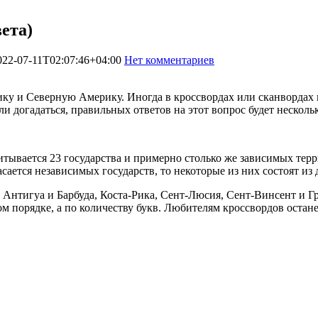
ета)
022-07-11T02:07:46+04:00
Нет комментариев
2539
у и Северную Америку. Иногда в кроссвордах или сканвордах м
 догадаться, правильных ответов на этот вопрос будет нескольк
итывается 23 государства и примерно столько же зависимых тер
сается независимых государств, то некоторые из них состоят из д
о Антигуа и Барбуда, Коста-Рика, Сент-Люсия, Сент-Винсент и 
м порядке, а по количеству букв. Любителям кроссвордов остан