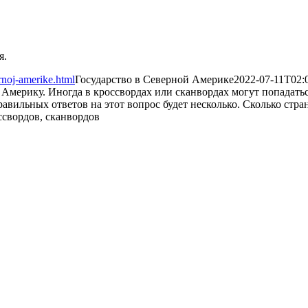
я.
rnoj-amerike.html
Государство в Северной Америке
2022-07-11T02:
ерику. Иногда в кроссвордах или сканвордах могут попадаться
равильных ответов на этот вопрос будет несколько. Сколько стра