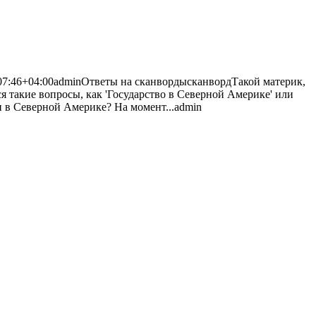
07:46+04:00
admin
Ответы на сканворды
сканворд
Такой материк,
 такие вопросы, как 'Государство в Северной Америке' или
н в Северной Америке? На момент...
admin