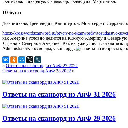
Гватемала, Никарагуа, Сальвадор, Гваделупа, Мартиника.
10 букв
Доминикана, Гренландия, Клиппертон, Монтсеррат, Серраниль
https://krosswordscanword.ru/otvety-na-skanwordy/gosudarstvo-seve
как Америка условно делится на Южную Америку и Северную Ам
'Страна в Северной Америке'. Как вы уже успели догадаться, п
Administrator
Кроссворды, Сканворды
«
Ответы на сканворд из АиФ 27 2022
Ответы на кроссворд АиФ 28 2022
»
Ответы на сканворд из АиФ 31 2026
Ответы на сканворд из АиФ 29 2026