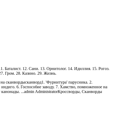
11. Баталист. 12. Сани. 13. Орнитолог. 14. Идиллия. 15. Рогоз.
27. Гром. 28. Казино. 29. Жизнь.
 на сканворды
сканворд
1. 'Фурнитура' парусника. 2.
в индиго. 6. Госпособие заводу. 7. Хамство, помноженное на
канонады. ...
admin
Administrator
Кроссворды, Сканворды