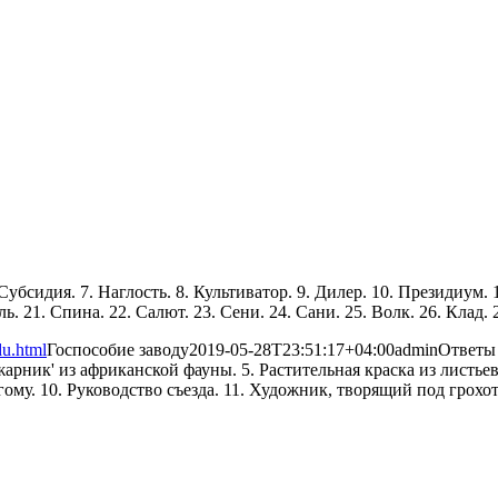
 Субсидия. 7. Наглость. 8. Культиватор. 9. Дилер. 10. Президиум. 
ь. 21. Спина. 22. Салют. 23. Сени. 24. Сани. 25. Волк. 26. Клад. 
du.html
Госпособие заводу
2019-05-28T23:51:17+04:00
admin
Ответы
жарник' из африканской фауны. 5. Растительная краска из листье
гому. 10. Руководство съезда. 11. Художник, творящий под грохот 