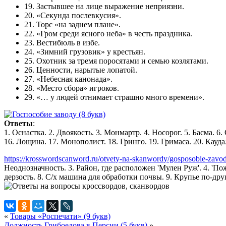
19. Застывшее на лице выражение неприязни.
20. «Секунда послевкусия».
21. Торс «на заднем плане».
22. «Гром среди ясного неба» в честь праздника.
23. Вестибюль в избе.
24. «Зимний грузовик» у крестьян.
25. Охотник за тремя поросятами и семью козлятами.
26. Ценности, нарытые лопатой.
27. «Небесная канонада».
28. «Место сбора» игроков.
29. «… у людей отнимает страшно много времени».
Ответы
:
1. Оснастка. 2. Двоякость. 3. Монмартр. 4. Носорог. 5. Басма. 6.
16. Лощина. 17. Монополист. 18. Гринго. 19. Гримаса. 20. Каудал
https://krosswordscanword.ru/otvety-na-skanwordy/gosposobie-zavo
Неоднозначность. 3. Район, где расположен 'Мулен Руж'. 4. 'По
дерзость. 8. С/х машина для обработки почвы. 9. Крупье по-дру
«
Товары «Роспечати» (9 букв)
Должность Грибоедова в Персии (5 букв)
»