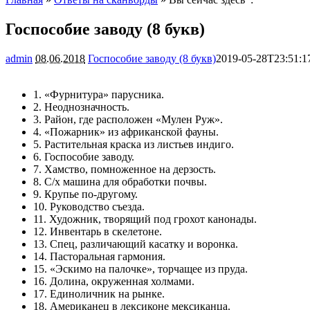
Госпособие заводу (8 букв)
admin
08.06.2018
Госпособие заводу (8 букв)
2019-05-28T23:51:1
1. «Фурнитура» парусника.
2. Неоднозначность.
3. Район, где расположен «Мулен Руж».
4. «Пожарник» из африканской фауны.
5. Растительная краска из листьев индиго.
6. Госпособие заводу.
7. Хамство, помноженное на дерзость.
8. С/х машина для обработки почвы.
9. Крупье по-другому.
10. Руководство съезда.
11. Художник, творящий под грохот канонады.
12. Инвентарь в скелетоне.
13. Спец, различающий касатку и воронка.
14. Пасторальная гармония.
15. «Эскимо на палочке», торчащее из пруда.
16. Долина, окруженная холмами.
17. Единоличник на рынке.
18. Американец в лексиконе мексиканца.