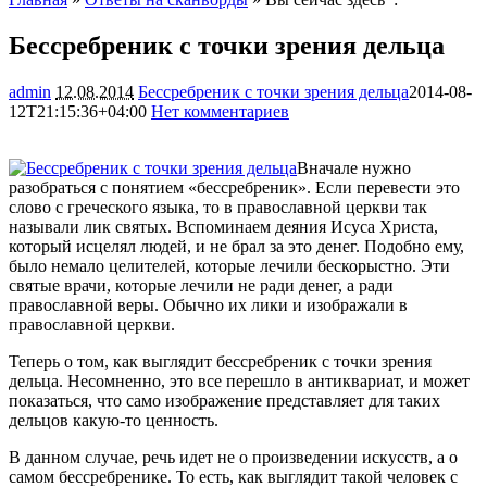
Бессребреник с точки зрения дельца
admin
12.08.2014
Бессребреник с точки зрения дельца
2014-08-
12T21:15:36+04:00
Нет комментариев
1412
Вначале нужно
разобраться с понятием «бессребреник». Если перевести это
слово с греческого языка, то в православной церкви так
называли лик святых. Вспоминаем деяния Исуса Христа,
который исцелял людей, и не брал за это денег. Подобно ему,
было немало целителей, которые лечили бескорыстно. Эти
святые врачи, которые лечили
не ради денег, а ради
православной веры. Обычно их лики и изображали в
православной церкви.
Теперь о том, как выглядит бессребреник с точки зрения
дельца. Несомненно, это все перешло в антиквариат, и может
показаться, что само изображение представляет для таких
дельцов какую-то ценность.
В данном случае, речь идет не о произведении искусств, а о
самом бессребренике. То есть, как выглядит такой человек с