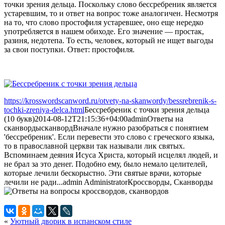
точки зрения дельца. Поскольку слово бессребреник является
устаревшим, то и ответ на вопрос тоже аналогичен. Несмотря
на то, что слово простофиля устаревшее, оно еще нередко
употребляется в нашем обиходе. Его значение — простак,
разиня, недотепа. То есть, человек, который не ищет выгоды
за свои поступки. Ответ: простофиля.
https://krosswordscanword.ru/otvety-na-skanwordy/bessrebrenik-s-
tochki-zreniya-delca.html
Бессребреник с точки зрения дельца
(10 букв)
2014-08-12T21:15:36+04:00
admin
Ответы на
сканворды
сканворд
Вначале нужно разобраться с понятием
'бессребреник'. Если перевести это слово с греческого языка,
то в православной церкви так называли лик святых.
Вспоминаем деяния Исуса Христа, который исцелял людей, и
не брал за это денег. Подобно ему, было немало целителей,
которые лечили бескорыстно. Эти святые врачи, которые
лечили не ради...
admin
Administrator
Кроссворды, Сканворды
«
Уютный дворик в испанском стиле