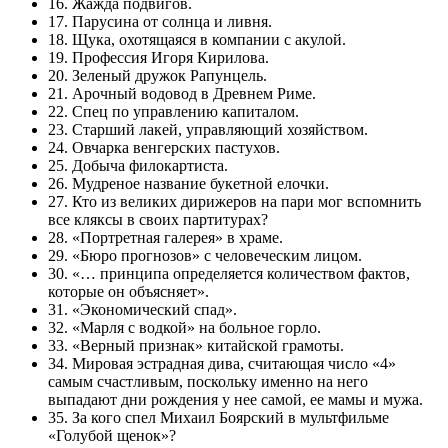
16. Жажда подвигов.
17. Парусина от солнца и ливня.
18. Щука, охотящаяся в компании с акулой.
19. Профессия Игоря Кирилова.
20. Зеленый дружок Рапунцель.
21. Арочный водовод в Древнем Риме.
22. Спец по управлению капиталом.
23. Старший лакей, управляющий хозяйством.
24. Овчарка венгерских пастухов.
25. Добыча филокартиста.
26. Мудреное название букетной елочки.
27. Кто из великих дирижеров на пари мог вспомнить
все кляксы в своих партитурах?
28. «Портретная галерея» в храме.
29. «Бюро прогнозов» с человеческим лицом.
30. «… принципа определяется количеством фактов,
которые он объясняет».
31. «Экономический спад».
32. «Марля с водкой» на больное горло.
33. «Верный признак» китайской грамоты.
34. Мировая эстрадная дива, считающая число «4»
самым счастливым, поскольку именно на него
выпадают дни рождения у нее самой, ее мамы и мужа.
35. За кого спел Михаил Боярский в мультфильме
«Голубой щенок»?