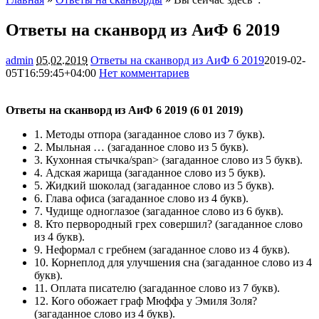
Ответы на сканворд из АиФ 6 2019
admin
05.02.2019
Ответы на сканворд из АиФ 6 2019
2019-02-
05T16:59:45+04:00
Нет комментариев
3069
Ответы на сканворд из АиФ 6 2019 (6 01 2019)
1.
Методы отпора
(загаданное слово из 7 букв).
2.
Мыльная …
(загаданное слово из 5 букв).
3.
Кухонная стычка/span> (загаданное слово из 5 букв).
4.
Адская жарища
(загаданное слово из 5 букв).
5.
Жидкий шоколад
(загаданное слово из 5 букв).
6.
Глава офиса
(загаданное слово из 4 букв).
7.
Чудище одноглазое
(загаданное слово из 6 букв).
8.
Кто первородный грех совершил?
(загаданное слово
из 4 букв).
9.
Неформал с гребнем
(загаданное слово из 4 букв).
10.
Корнеплод для улучшения сна
(загаданное слово из 4
букв).
11.
Оплата писателю
(загаданное слово из 7 букв).
12.
Кого обожает граф Мюффа у Эмиля Золя?
(загаданное слово из 4 букв).