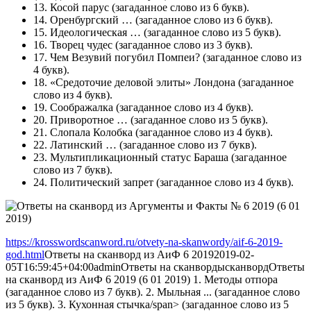
13.
Косой парус
(загаданное слово из 6 букв).
14.
Оренбургский …
(загаданное слово из 6 букв).
15.
Идеологическая …
(загаданное слово из 5 букв).
16.
Творец чудес
(загаданное слово из 3 букв).
17.
Чем Везувий погубил Помпеи?
(загаданное слово из
4 букв).
18.
«Средоточие деловой элиты» Лондона
(загаданное
слово из 4 букв).
19.
Соображалка
(загаданное слово из 4 букв).
20.
Приворотное …
(загаданное слово из 5 букв).
21.
Слопала Колобка
(загаданное слово из 4 букв).
22.
Латинский …
(загаданное слово из 7 букв).
23.
Мультипликационный статус Бараша
(загаданное
слово из 7 букв).
24.
Политический запрет
(загаданное слово из 4 букв).
https://krosswordscanword.ru/otvety-na-skanwordy/aif-6-2019-
god.html
Ответы на сканворд из АиФ 6 2019
2019-02-
05T16:59:45+04:00
admin
Ответы на сканворды
сканворд
Ответы
на сканворд из АиФ 6 2019 (6 01 2019) 1. Методы отпора
(загаданное слово из 7 букв). 2. Мыльная ... (загаданное слово
из 5 букв). 3. Кухонная стычка/span> (загаданное слово из 5