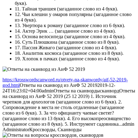
букв).
11.
Тайная траншея
(загаданное слово из 4 букв).
12.
Чьи клешни у омаров популярны
(загаданное слово
из 4 букв).
13.
Увертюра к роману
(загаданное слово из 6 букв).
14.
Актер Эрик …
(загаданное слово из 4 букв).
15.
Основа велосипеда
(загаданное слово из 4 букв).
16.
Суть Плюшкина
(загаданное слово из 8 букв).
17.
Пассия Живаго
(загаданное слово из 4 букв).
18.
Аналитик космоса
(загаданное слово из 8 букв).
19.
Хлопок в пачках
(загаданное слово из 4 букв).
https://krosswordscanword.ru/otvety-na-skanwordy/aif-52-2019-
god.html
Ответы на сканворд из АиФ 52 2019
2019-12-
24T16:23:02+04:00
admin
Ответы на сканворды
сканворд
Ответы
на сканворд из АиФ 52 2019 (25 12 2019) 1. Источник
черепков для археологов (загаданное слово из 6 букв). 2.
Сопровождение в места не столь отдаленные (загаданное
слово из 6 букв). 3. За что официанту чаевые светят?
(загаданное слово из 13 букв). 4. Его высокопреосвященство
(загаданное слово из 8 букв). 5. Инструмент садовника...
admin
Administrator
Кроссворды, Сканворды