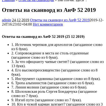
Ответы на сканворд из АиФ 52 2019
admin
24.12.2019
Ответы на сканворд из АиФ 52 2019
2019-12-
24T16:23:02+04:00
Нет комментариев
9118
Ответы на сканворд из АиФ 52 2019 (25 12 2019)
1.
Источник черепков для археологов
(загаданное слово
из 6 букв).
2.
Сопровождение в места не столь отдаленные
(загаданное слово из 6 букв).
3.
За что официанту чаевые светят?
(загаданное слово из
13 букв).
4.
Его высокопреосвященство
(загаданное слово из 8
букв).
5.
Инструмент садовника
(загаданное слово из 8 букв).
6.
Тропа альпинистов
(загаданное слово из 6 букв).
7.
Линия молнии
(загаданное слово из 6 букв).
8.
Шолоховская роль Сергея Бондарчука
(загаданное
слово из 7 букв).
9.
Изгиб пути
(загаданное слово из 7 букв).
10.
Кто в чужой карман залезает?
(загаданное слово из 3