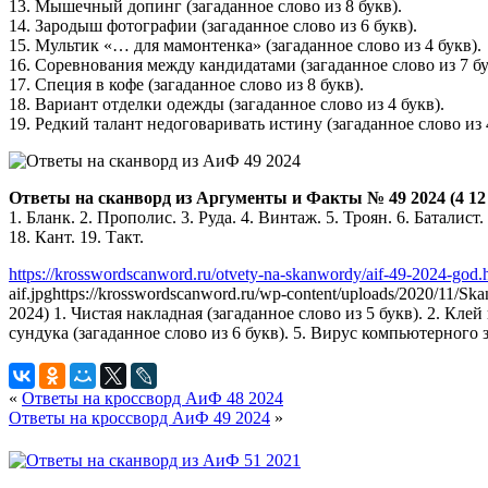
13. Мышечный допинг (загаданное слово из 8 букв).
14. Зародыш фотографии (загаданное слово из 6 букв).
15. Мультик «… для мамонтенка» (загаданное слово из 4 букв).
16. Соревнования между кандидатами (загаданное слово из 7 бу
17. Специя в кофе (загаданное слово из 8 букв).
18. Вариант отделки одежды (загаданное слово из 4 букв).
19. Редкий талант недоговаривать истину (загаданное слово из 
Ответы на сканворд из Аргументы и Факты № 49 2024 (4 12 
1. Бланк. 2. Прополис. 3. Руда. 4. Винтаж. 5. Троян. 6. Баталист
18. Кант. 19. Такт.
https://krosswordscanword.ru/otvety-na-skanwordy/aif-49-2024-god.
aif.jpg
https://krosswordscanword.ru/wp-content/uploads/2020/11/Sk
2024) 1. Чистая накладная (загаданное слово из 5 букв). 2. Клей
сундука (загаданное слово из 6 букв). 5. Вирус компьютерного з
«
Ответы на кроссворд АиФ 48 2024
Ответы на кроссворд АиФ 49 2024
»