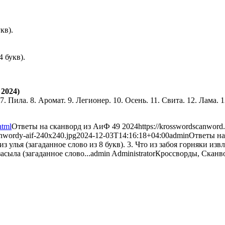
кв).
4 букв).
2024)
. 7. Пила. 8. Аромат. 9. Легионер. 10. Осень. 11. Свита. 12. Лама
html
Ответы на сканворд из АиФ 49 2024
https://krosswordscanword
anwordy-aif-240x240.jpg
2024-12-03T14:16:18+04:00
admin
Ответы на
 из улья (загаданное слово из 8 букв). 3. Что из забоя горняки из
асыла (загаданное слово...
admin
Administrator
Кроссворды, Сканв