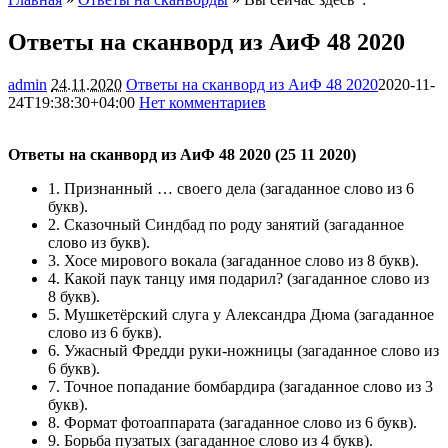
Ответы на сканворд из АиФ 48 2020
admin
24.11.2020
Ответы на сканворд из АиФ 48 2020
2020-11-
24T19:38:30+04:00
Нет комментариев
2142
Ответы на сканворд из АиФ 48 2020 (25 11 2020)
1.
Признанный … своего дела
(загаданное слово из 6
букв).
2.
Сказочный Синдбад по роду занятий
(загаданное
слово из букв).
3.
Хосе мирового вокала
(загаданное слово из 8 букв).
4.
Какой паук танцу имя подарил?
(загаданное слово из
8 букв).
5.
Мушкетёрский слуга у Александра Дюма
(загаданное
слово из 6 букв).
6.
Ужасный Фредди руки-ножницы
(загаданное слово из
6 букв).
7.
Точное попадание бомбардира
(загаданное слово из 3
букв).
8.
Формат фотоаппарата
(загаданное слово из 6 букв).
9.
Борьба пузатых
(загаданное слово из 4 букв).