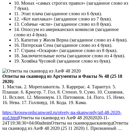
10.
Монах «самых строгих правил»
(загаданное слово из
7 букв).
11.
Этап плача
(загаданное слово из 6 букв).
12.
«Кот наплакал»
(загаданное слово из 7 букв).
13.
Собачьи «ясли»
(загаданное слово из 8 букв).
14.
Опоссум из американских комиксов
(загаданное
слово из 4 букв).
15.
Капитан у Жюля Верна
(загаданное слово из 4 букв).
16.
Питерская Сена
(загаданное слово из 4 букв).
17.
Страна «Оскаров»
(загаданное слово из 8 букв).
18.
Заключительные ноты
(загаданное слово из 4 букв).
19.
Хозяйка Чусовой
(загаданное слово из букв).
Ответы на сканворд из Аргументы и Факты № 48 (25 18
2020)
:
1. Мастак. 2. Мореплаватель. 3. Каррерас. 4. Тарантул. 5.
Планше. 6. Крюгер. 7. Гол. 8. Стеноп. 9. Сумо. 10. Схимник.
11. Всхлип. 12. Минимум. 13. Питомник. 14. Пого. 15. Немо.
16. Нева. 17. Голливуд. 18. Кода. 19. Кама.
https://krosswordscanword.ru/otvety-na-skanwordy/aif-48-2020-
god.html
Ответы на сканворд из АиФ 48 2020
2020-11-
24T19:38:30+04:00
admin
Ответы на сканворды
сканворд
Ответы
на сканворд из АиФ 48 2020 (25 11 2020) 1. Признанный …