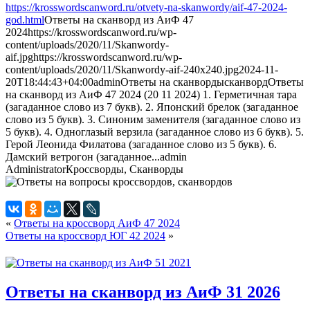
https://krosswordscanword.ru/otvety-na-skanwordy/aif-47-2024-
god.html
Ответы на сканворд из АиФ 47
2024
https://krosswordscanword.ru/wp-
content/uploads/2020/11/Skanwordy-
aif.jpg
https://krosswordscanword.ru/wp-
content/uploads/2020/11/Skanwordy-aif-240x240.jpg
2024-11-
20T18:44:43+04:00
admin
Ответы на сканворды
сканворд
Ответы
на сканворд из АиФ 47 2024 (20 11 2024) 1. Герметичная тара
(загаданное слово из 7 букв). 2. Японский брелок (загаданное
слово из 5 букв). 3. Синоним заменителя (загаданное слово из
5 букв). 4. Одноглазый верзила (загаданное слово из 6 букв). 5.
Герой Леонида Филатова (загаданное слово из 5 букв). 6.
Дамский ветрогон (загаданное...
admin
Administrator
Кроссворды, Сканворды
«
Ответы на кроссворд АиФ 47 2024
Ответы на кроссворд ЮГ 42 2024
»
Ответы на сканворд из АиФ 31 2026