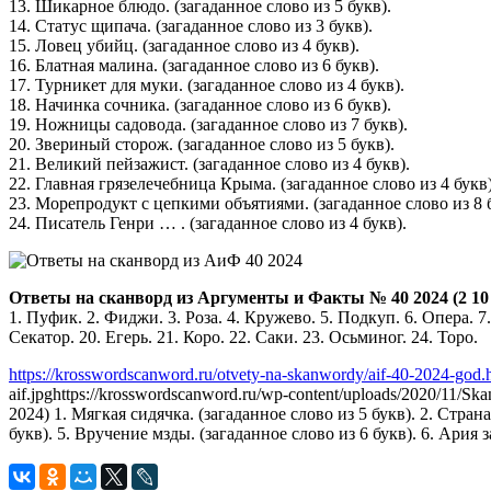
13. Шикарное блюдо. (загаданное слово из 5 букв).
14. Статус щипача. (загаданное слово из 3 букв).
15. Ловец убийц. (загаданное слово из 4 букв).
16. Блатная малина. (загаданное слово из 6 букв).
17. Турникет для муки. (загаданное слово из 4 букв).
18. Начинка сочника. (загаданное слово из 6 букв).
19. Ножницы садовода. (загаданное слово из 7 букв).
20. Звериный сторож. (загаданное слово из 5 букв).
21. Великий пейзажист. (загаданное слово из 4 букв).
22. Главная грязелечебница Крыма. (загаданное слово из 4 букв)
23. Морепродукт с цепкими объятиями. (загаданное слово из 8 б
24. Писатель Генри … . (загаданное слово из 4 букв).
Ответы на сканворд из Аргументы и Факты № 40 2024 (2 10 
1. Пуфик. 2. Фиджи. 3. Роза. 4. Кружево. 5. Подкуп. 6. Опера. 7.
Секатор. 20. Егерь. 21. Коро. 22. Саки. 23. Осьминог. 24. Торо.
https://krosswordscanword.ru/otvety-na-skanwordy/aif-40-2024-god.
aif.jpg
https://krosswordscanword.ru/wp-content/uploads/2020/11/Sk
2024) 1. Мягкая сидячка. (загаданное слово из 5 букв). 2. Стран
букв). 5. Вручение мзды. (загаданное слово из 6 букв). 6. Ария з