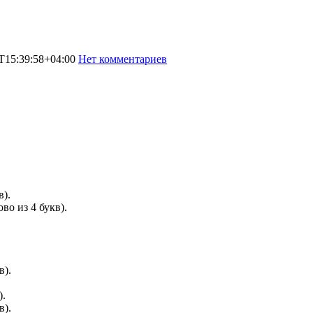
T15:39:58+04:00
Нет комментариев
4117
в).
во из 4 букв).
в).
).
в).