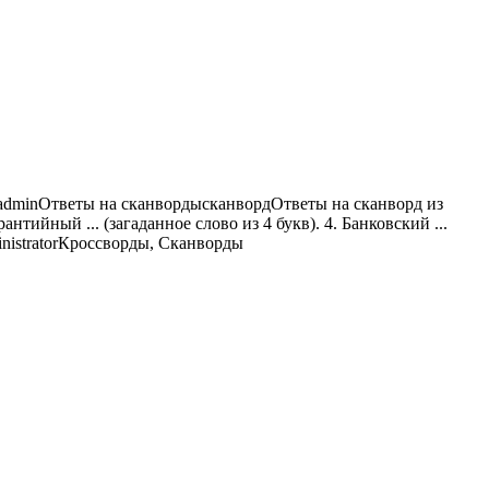
admin
Ответы на сканворды
сканворд
Ответы на сканворд из
антийный ... (загаданное слово из 4 букв). 4. Банковский ...
istrator
Кроссворды, Сканворды