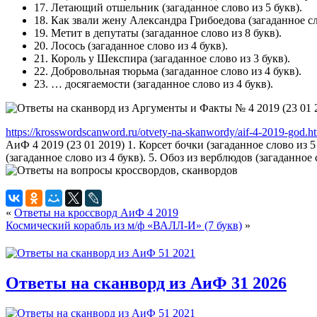
17.
Летающий отшельник
(загаданное слово из 5 букв).
18.
Как звали жену Александра Грибоедова
(загаданное сл
19.
Метит в депутаты
(загаданное слово из 8 букв).
20.
Лосось
(загаданное слово из 4 букв).
21.
Король у Шекспира
(загаданное слово из 3 букв).
22.
Добровольная тюрьма
(загаданное слово из 4 букв).
23.
… досягаемости
(загаданное слово из 4 букв).
https://krosswordscanword.ru/otvety-na-skanwordy/aif-4-2019-god.h
АиФ 4 2019 (23 01 2019) 1. Корсет бочки (загаданное слово из 5 б
(загаданное слово из 4 букв). 5. Обоз из верблюдов (загаданное 
«
Ответы на кроссворд АиФ 4 2019
Космический корабль из м/ф «ВАЛЛ-И» (7 букв)
»
Ответы на сканворд из АиФ 31 2026