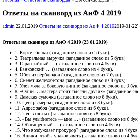
Ответы на сканворд из АиФ 4 2019
admin
22.01.2019
Ответы на сканворд из АиФ 4 2019
2019-01-22
Ответы на сканворд из АиФ 4 2019 (23 01 2019)
1.
Корсет бочки
(загаданное слово из 5 букв).
2.
Театральная выручка
(загаданное слово из 5 букв).
3.
Гарантийный …
(загаданное слово из 4 букв).
4.
Банковский …
(загаданное слово из 4 букв).
5.
Обоз из верблюдов
(загаданное слово из 7 букв).
6.
Скелет железобетона
(загаданное слово из 8 букв).
7.
Улет мяча за боковую линию
(загаданное слово из 3 бук
8.
«Один … мастера стоит тысячи других»
(загаданное сло
9.
Дамская сумочка
(загаданное слово из 8 букв).
10.
Центр смерча
(загаданное слово из 3 букв).
11.
Адрес забоя
(загаданное слово из 6 букв).
12.
Пес в пятнах
(загаданное слово из 8 букв).
13.
«Вы улыбнетесь — мне …»
(загаданное слово из 6 бук
14.
Обогащенный …
(загаданное слово из 4 букв).
15.
Что возбуждает прокурор?
(загаданное слово из 4 букв
16.
Ящики, чтобы упаковывать
(загаданное слово из 4 бук