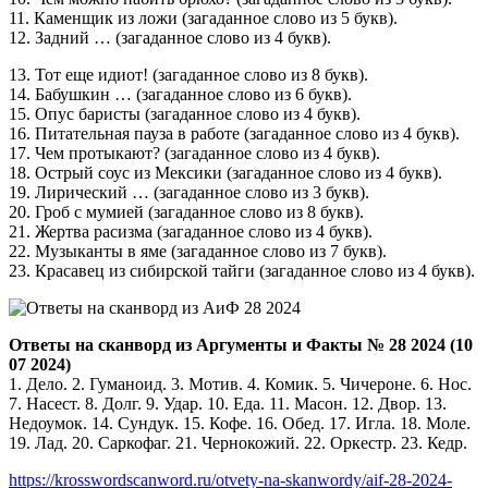
11. Каменщик из ложи (загаданное слово из 5 букв).
12. Задний … (загаданное слово из 4 букв).
13. Тот еще идиот! (загаданное слово из 8 букв).
14. Бабушкин … (загаданное слово из 6 букв).
15. Опус баристы (загаданное слово из 4 букв).
16. Питательная пауза в работе (загаданное слово из 4 букв).
17. Чем протыкают? (загаданное слово из 4 букв).
18. Острый соус из Мексики (загаданное слово из 4 букв).
19. Лирический … (загаданное слово из 3 букв).
20. Гроб с мумией (загаданное слово из 8 букв).
21. Жертва расизма (загаданное слово из 4 букв).
22. Музыканты в яме (загаданное слово из 7 букв).
23. Красавец из сибирской тайги (загаданное слово из 4 букв).
Ответы на сканворд из Аргументы и Факты № 28 2024 (10
07 2024)
1. Дело. 2. Гуманоид. 3. Мотив. 4. Комик. 5. Чичероне. 6. Нос.
7. Насест. 8. Долг. 9. Удар. 10. Еда. 11. Масон. 12. Двор. 13.
Недоумок. 14. Сундук. 15. Кофе. 16. Обед. 17. Игла. 18. Моле.
19. Лад. 20. Саркофаг. 21. Чернокожий. 22. Оркестр. 23. Кедр.
https://krosswordscanword.ru/otvety-na-skanwordy/aif-28-2024-