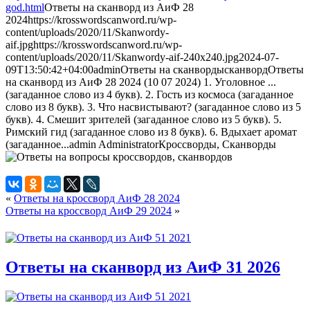
god.html
Ответы на сканворд из АиФ 28
2024
https://krosswordscanword.ru/wp-
content/uploads/2020/11/Skanwordy-
aif.jpg
https://krosswordscanword.ru/wp-
content/uploads/2020/11/Skanwordy-aif-240x240.jpg
2024-07-
09T13:50:42+04:00
admin
Ответы на сканворды
сканворд
Ответы
на сканворд из АиФ 28 2024 (10 07 2024) 1. Уголовное ...
(загаданное слово из 4 букв). 2. Гость из космоса (загаданное
слово из 8 букв). 3. Что насвистывают? (загаданное слово из 5
букв). 4. Смешит зрителей (загаданное слово из 5 букв). 5.
Римский гид (загаданное слово из 8 букв). 6. Вдыхает аромат
(загаданное...
admin
Administrator
Кроссворды, Сканворды
«
Ответы на кроссворд АиФ 28 2024
Ответы на кроссворд АиФ 29 2024
»
Ответы на сканворд из АиФ 31 2026