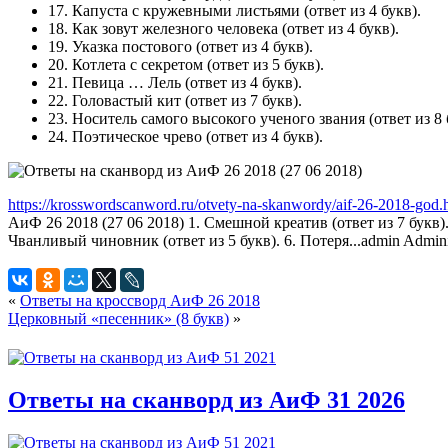
17. Капуста с кружевными листьями (ответ из 4 букв).
18. Как зовут железного человека (ответ из 4 букв).
19. Указка постового (ответ из 4 букв).
20. Котлета с секретом (ответ из 5 букв).
21. Певица … Лель (ответ из 4 букв).
22. Головастый кит (ответ из 7 букв).
23. Носитель самого высокого ученого звания (ответ из 8 
24. Поэтическое чрево (ответ из 4 букв).
https://krosswordscanword.ru/otvety-na-skanwordy/aif-26-2018-god.
АиФ 26 2018 (27 06 2018) 1. Смешной креатив (ответ из 7 букв). 2
Чванливый чиновник (ответ из 5 букв). 6. Потеря...
admin
Admini
«
Ответы на кроссворд АиФ 26 2018
Церковный «песенник» (8 букв)
»
Ответы на сканворд из АиФ 31 2026