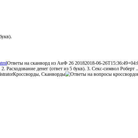
букв).
html
Ответы на сканворд из АиФ 26 2018
2018-06-26T15:36:49+04:
. Расходование денег (ответ из 5 букв). 3. Секс-символ Роберт ... 
strator
Кроссворды, Сканворды