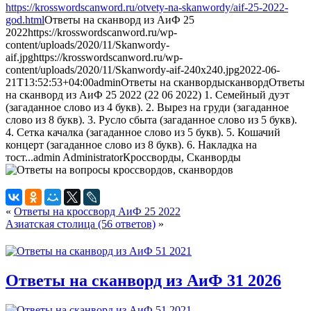
https://krosswordscanword.ru/otvety-na-skanwordy/aif-25-2022-
god.html
Ответы на сканворд из АиФ 25
2022
https://krosswordscanword.ru/wp-
content/uploads/2020/11/Skanwordy-
aif.jpg
https://krosswordscanword.ru/wp-
content/uploads/2020/11/Skanwordy-aif-240x240.jpg
2022-06-
21T13:52:53+04:00
admin
Ответы на сканворды
сканворд
Ответы
на сканворд из АиФ 25 2022 (22 06 2022) 1. Семейный дуэт
(загаданное слово из 4 букв). 2. Вырез на груди (загаданное
слово из 8 букв). 3. Русло сбыта (загаданное слово из 5 букв).
4. Сетка качалка (загаданное слово из 5 букв). 5. Кошачий
концерт (загаданное слово из 8 букв). 6. Накладка на
тост...
admin
Administrator
Кроссворды, Сканворды
«
Ответы на кроссворд АиФ 25 2022
Азиатская столица (56 ответов)
»
Ответы на сканворд из АиФ 31 2026