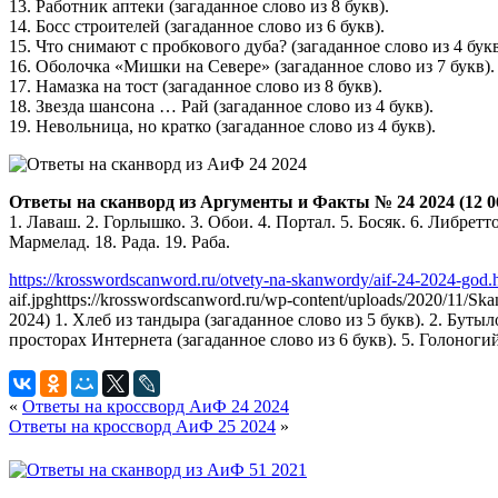
13. Работник аптеки (загаданное слово из 8 букв).
14. Босс строителей (загаданное слово из 6 букв).
15. Что снимают с пробкового дуба? (загаданное слово из 4 букв
16. Оболочка «Мишки на Севере» (загаданное слово из 7 букв).
17. Намазка на тост (загаданное слово из 8 букв).
18. Звезда шансона … Рай (загаданное слово из 4 букв).
19. Невольница, но кратко (загаданное слово из 4 букв).
Ответы на сканворд из Аргументы и Факты № 24 2024 (12 06
1. Лаваш. 2. Горлышко. 3. Обои. 4. Портал. 5. Босяк. 6. Либретто
Мармелад. 18. Рада. 19. Раба.
https://krosswordscanword.ru/otvety-na-skanwordy/aif-24-2024-god.
aif.jpg
https://krosswordscanword.ru/wp-content/uploads/2020/11/Sk
2024) 1. Хлеб из тандыра (загаданное слово из 5 букв). 2. Буты
просторах Интернета (загаданное слово из 6 букв). 5. Голоногий
«
Ответы на кроссворд АиФ 24 2024
Ответы на кроссворд АиФ 25 2024
»