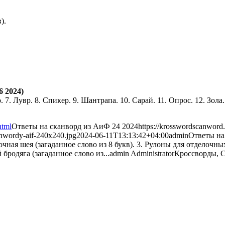
).
 2024)
. 7. Лувр. 8. Спикер. 9. Шантрапа. 10. Сарай. 11. Опрос. 12. Зола
html
Ответы на сканворд из АиФ 24 2024
https://krosswordscanword
anwordy-aif-240x240.jpg
2024-06-11T13:13:42+04:00
admin
Ответы на
лочная шея (загаданное слово из 8 букв). 3. Рулоны для отделочны
 бродяга (загаданное слово из...
admin
Administrator
Кроссворды, 