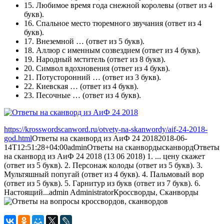
15. Любимое время года снежной королевы (ответ из 4
букв).
16. Спальное место тюремного звучания (ответ из 4
букв).
17. Внеземной … (ответ из 5 букв).
18. Аллюр с именным созвездием (ответ из 4 букв).
19. Народный мститель (ответ из 8 букв).
20. Символ вдохновения (ответ из 4 букв).
21. Потусторонний … (ответ из 3 букв).
22. Киевская … (ответ из 4 букв).
23. Песочные … (ответ из 4 букв).
https://krosswordscanword.ru/otvety-na-skanwordy/aif-24-2018-
god.html
Ответы на сканворд из АиФ 24 2018
2018-06-
14T12:51:28+04:00
admin
Ответы на сканворды
сканворд
Ответы
на сканворд из АиФ 24 2018 (13 06 2018) 1. ... цену скажет
(ответ из 5 букв). 2. Персонаж колоды (ответ из 5 букв). 3.
Мультяшный попугай (ответ из 4 букв). 4. Пальмовый вор
(ответ из 5 букв). 5. Гарнитур из букв (ответ из 7 букв). 6.
Настоящий...
admin
Administrator
Кроссворды, Сканворды