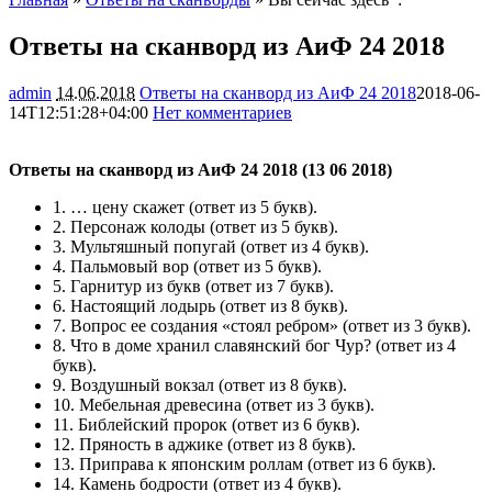
Ответы на сканворд из АиФ 24 2018
admin
14.06.2018
Ответы на сканворд из АиФ 24 2018
2018-06-
14T12:51:28+04:00
Нет комментариев
3912
Ответы на сканворд из АиФ 24 2018 (13 06 2018)
1. … цену скажет (ответ из 5 букв).
2. Персонаж колоды (ответ из 5 букв).
3. Мультяшный попугай (ответ из 4 букв).
4. Пальмовый вор (ответ из 5 букв).
5. Гарнитур из букв (ответ из 7 букв).
6. Настоящий лодырь (ответ из 8 букв).
7. Вопрос ее создания «стоял ребром» (ответ из 3 букв).
8. Что в доме хранил славянский бог Чур? (ответ из 4
букв).
9. Воздушный вокзал (ответ из 8 букв).
10. Мебельная древесина (ответ из 3 букв).
11. Библейский пророк (ответ из 6 букв).
12. Пряность в аджике (ответ из 8 букв).
13. Приправа к японским роллам (ответ из 6 букв).
14. Камень бодрости (ответ из 4 букв).