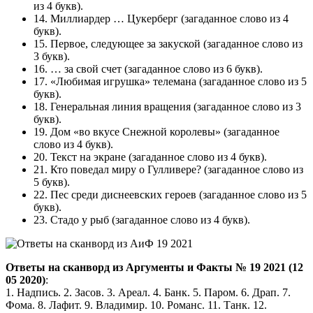
из 4 букв).
14.
Миллиардер … Цукерберг
(загаданное слово из 4
букв).
15.
Первое, следующее за закуской
(загаданное слово из
3 букв).
16.
… за свой счет
(загаданное слово из 6 букв).
17.
«Любимая игрушка» телемана
(загаданное слово из 5
букв).
18.
Генеральная линия вращения
(загаданное слово из 3
букв).
19.
Дом «во вкусе Снежной королевы»
(загаданное
слово из 4 букв).
20.
Текст на экране
(загаданное слово из 4 букв).
21.
Кто поведал миру о Гулливере?
(загаданное слово из
5 букв).
22.
Пес среди диснеевских героев
(загаданное слово из 5
букв).
23.
Стадо у рыб
(загаданное слово из 4 букв).
Ответы на сканворд из Аргументы и Факты № 19 2021 (12
05 2020)
:
1. Надпись. 2. Засов. 3. Ареал. 4. Банк. 5. Паром. 6. Драп. 7.
Фома. 8. Лафит. 9. Владимир. 10. Романс. 11. Танк. 12.