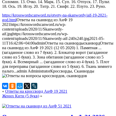
Соломин. 13. Очко. 14. Марк. 15. Суп. 16. Отпуск. 17. Пульт.
18. Ось. 19. Иглу. 20. Титр. 21. Свифт. 22. Плуто. 23. Руно.
https://krosswordscanword.ru/otvety-na-skanwordy/aif-19-2021-
god.html
Ответы на сканворд из АиФ 19
2021
https://krosswordscanword.ru/wp-
content/uploads/2020/11/Skanwordy-
aif.jpg
https://krosswordscanword.ru/wp-
content/uploads/2020/11/Skanwordy-aif-240x240.jpg
2021-05-
11T16:42:06+04:00
admin
Ответы на сканворды
сканворд
Ответы
на сканворд из АиФ 19 2021 (12 05 2020) 1. Памятная ...
(загаданное слово из 7 букв). 2. Блокатор ворот (загаданное
слово из 5 букв). 3. Зона обитания (загаданное слово из 5
букв). 4. Всемирный ... (загаданное слово из 4 букв). 5. Плот
для переправы (загаданное слово из 5 букв). 6. Ткань зимнего
пальто...
admin
Administrator
Кроссворды, Сканворды
«
Ответы на кроссворд АиФ 19 2021
Жених Кити (5 букв)
»