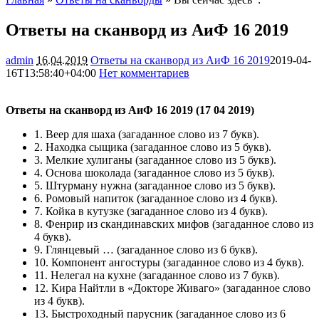
Ответы на сканворд из АиФ 16 2019
admin
16.04.2019
Ответы на сканворд из АиФ 16 2019
2019-04-
16T13:58:40+04:00
Нет комментариев
2712
Ответы на сканворд из АиФ 16 2019 (17 04 2019)
1.
Веер для шаха
(загаданное слово из 7 букв).
2.
Находка сыщика
(загаданное слово из 5 букв).
3.
Мелкие хулиганы
(загаданное слово из 5 букв).
4.
Основа шоколада
(загаданное слово из 5 букв).
5.
Штурману нужна
(загаданное слово из 5 букв).
6.
Ромовый напиток
(загаданное слово из 4 букв).
7.
Койка в кутузке
(загаданное слово из 4 букв).
8.
Фенрир из скандинавских мифов
(загаданное слово из
4 букв).
9.
Глянцевый …
(загаданное слово из 6 букв).
10.
Компонент ангостуры
(загаданное слово из 4 букв).
11.
Нелегал на кухне
(загаданное слово из 7 букв).
12.
Кира Найтли в «Докторе Живаго»
(загаданное слово
из 4 букв).
13.
Быстроходный парусник
(загаданное слово из 6