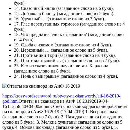
букв).
14.
Сказочный князь
(загаданное слово из 6 букв).
15.
Добавка в бронзу
(загаданное слово из 5 букв).
16.
Удельный …
(загаданное слово из 3 букв).
17.
Глас перепуганных тормозов
(загаданное слово из 4
букв).
18.
Что предназначено к страданию?
(загаданное слово
из 4 букв).
19.
Сдоба с изюмом
(загаданное слово из 4 букв).
20.
Церковный …
(загаданное слово из 5 букв).
21.
Противники Тори
(загаданное слово из 4 букв).
22.
Противостоящий …
(загаданное слово из 7 букв).
23.
Кто из сказочников научил летать Карлсона
(загаданное слово из 8 букв).
24.
Ноль с выигрышем
(загаданное слово из 4 букв).
https://krosswordscanword.ru/otvety-na-skanwordy/aif-16-2019-
god.html
Ответы на сканворд из АиФ 16 2019
2019-04-
16T13:58:40+04:00
admin
Ответы на сканворды
сканворд
Ответы
на сканворд из АиФ 16 2019 (17 04 2019) 1. Веер для шаха
(загаданное слово из 7 букв). 2. Находка сыщика (загаданное
слово из 5 букв). 3. Мелкие хулиганы (загаданное слово из 5
букв). 4. Основа шоколада (загаданное слово из 5 букв). 5.