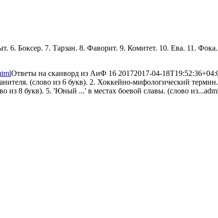
. 6. Боксер. 7. Тарзан. 8. Фаворит. 9. Комитет. 10. Ева. 11. Фока
html
Ответы на сканворд из АиФ 16 2017
2017-04-18T19:52:36+04:
нителя. (слово из 6 букв). 2. Хоккейно-мифологический термин.
 из 8 букв). 5. 'Юный ...' в местах боевой славы. (слово из...
adm