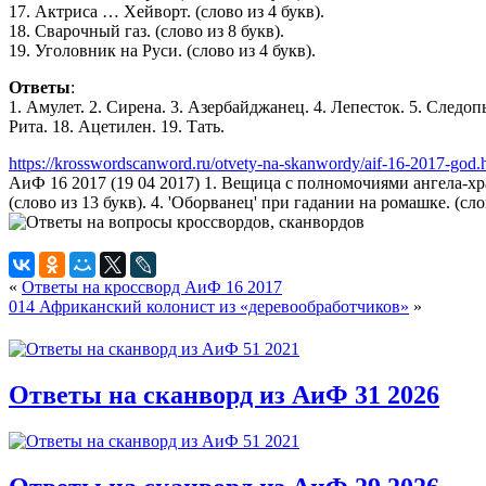
17. Актриса … Хейворт. (слово из 4 букв).
18. Сварочный газ. (слово из 8 букв).
19. Уголовник на Руси. (слово из 4 букв).
Ответы
:
1. Амулет. 2. Сирена. 3. Азербайджанец. 4. Лепесток. 5. Следопыт
Рита. 18. Ацетилен. 19. Тать.
https://krosswordscanword.ru/otvety-na-skanwordy/aif-16-2017-god.
АиФ 16 2017 (19 04 2017) 1. Вещица с полномочиями ангела-хра
(слово из 13 букв). 4. 'Оборванец' при гадании на ромашке. (слово
«
Ответы на кроссворд АиФ 16 2017
014 Африканский колонист из «деревообработчиков»
»
Ответы на сканворд из АиФ 31 2026