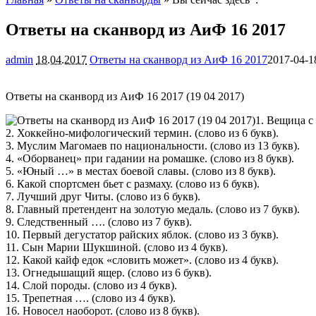
Ответы на сканворд из АиФ 16 2017
admin
18.04.2017
Ответы на сканворд из АиФ 16 2017
2017-04-1
Ответы на сканворд из АиФ 16 2017 (19 04 2017)
1. Вещица с
2. Хоккейно-мифологический термин. (слово из 6 букв).
3. Муслим Магомаев по национальности. (слово из 13 букв).
4. «Оборванец» при гадании на ромашке. (слово из 8 букв).
5. «Юный …» в местах боевой славы. (слово из 8 букв).
6. Какой спортсмен бьет с размаху. (слово из 6 букв).
7. Лучший друг Читы. (слово из 6 букв).
8. Главный претендент на золотую медаль. (слово из 7 букв).
9. Следственный …. (слово из 7 букв).
10. Первый дегустатор райских яблок. (слово из 3 букв).
11. Сын Марии Шукшиной. (слово из 4 букв).
12. Какой кайф едок «словить может». (слово из 4 букв).
13. Огнедышащий ящер. (слово из 6 букв).
14. Слой породы. (слово из 4 букв).
15. Трепетная …. (слово из 4 букв).
16. Новосел наоборот. (слово из 8 букв).