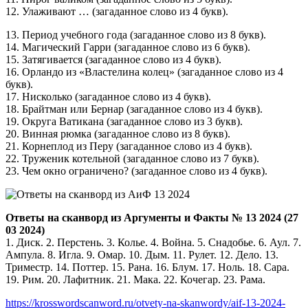
12. Улаживают … (загаданное слово из 4 букв).
13. Период учебного года (загаданное слово из 8 букв).
14. Магический Гарри (загаданное слово из 6 букв).
15. Затягивается (загаданное слово из 4 букв).
16. Орландо из «Властелина колец» (загаданное слово из 4
букв).
17. Нисколько (загаданное слово из 4 букв).
18. Брайтман или Бернар (загаданное слово из 4 букв).
19. Округа Ватикана (загаданное слово из 3 букв).
20. Винная рюмка (загаданное слово из 8 букв).
21. Корнеплод из Перу (загаданное слово из 4 букв).
22. Труженик котельной (загаданное слово из 7 букв).
23. Чем окно ограничено? (загаданное слово из 4 букв).
Ответы на сканворд из Аргументы и Факты № 13 2024 (27
03 2024)
1. Диск. 2. Перстень. 3. Колье. 4. Война. 5. Снадобье. 6. Аул. 7.
Ампула. 8. Игла. 9. Омар. 10. Дым. 11. Рулет. 12. Дело. 13.
Триместр. 14. Поттер. 15. Рана. 16. Блум. 17. Ноль. 18. Сара.
19. Рим. 20. Лафитник. 21. Мака. 22. Кочегар. 23. Рама.
https://krosswordscanword.ru/otvety-na-skanwordy/aif-13-2024-