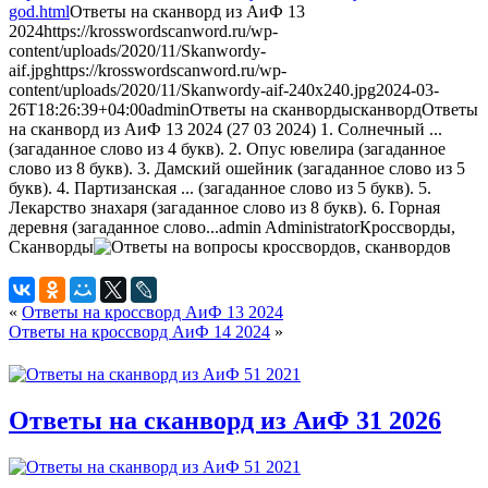
god.html
Ответы на сканворд из АиФ 13
2024
https://krosswordscanword.ru/wp-
content/uploads/2020/11/Skanwordy-
aif.jpg
https://krosswordscanword.ru/wp-
content/uploads/2020/11/Skanwordy-aif-240x240.jpg
2024-03-
26T18:26:39+04:00
admin
Ответы на сканворды
сканворд
Ответы
на сканворд из АиФ 13 2024 (27 03 2024) 1. Солнечный ...
(загаданное слово из 4 букв). 2. Опус ювелира (загаданное
слово из 8 букв). 3. Дамский ошейник (загаданное слово из 5
букв). 4. Партизанская ... (загаданное слово из 5 букв). 5.
Лекарство знахаря (загаданное слово из 8 букв). 6. Горная
деревня (загаданное слово...
admin
Administrator
Кроссворды,
Сканворды
«
Ответы на кроссворд АиФ 13 2024
Ответы на кроссворд АиФ 14 2024
»
Ответы на сканворд из АиФ 31 2026