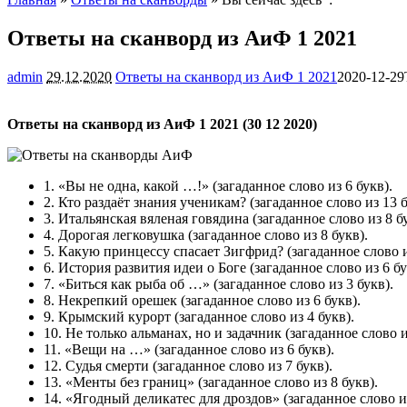
Ответы на сканворд из АиФ 1 2021
admin
29.12.2020
Ответы на сканворд из АиФ 1 2021
2020-12-29
Ответы на сканворд из АиФ 1 2021 (30 12 2020)
1.
«Вы не одна, какой …!»
(загаданное слово из 6 букв).
2.
Кто раздаёт знания ученикам?
(загаданное слово из 13 б
3.
Итальянская вяленая говядина
(загаданное слово из 8 б
4.
Дорогая легковушка
(загаданное слово из 8 букв).
5.
Какую принцессу спасает Зигфрид?
(загаданное слово и
6.
История развития идеи о Боге
(загаданное слово из 6 бу
7.
«Биться как рыба об …»
(загаданное слово из 3 букв).
8.
Некрепкий орешек
(загаданное слово из 6 букв).
9.
Крымский курорт
(загаданное слово из 4 букв).
10.
Не только альманах, но и задачник
(загаданное слово и
11.
«Вещи на …»
(загаданное слово из 6 букв).
12.
Судья смерти
(загаданное слово из 7 букв).
13.
«Менты без границ»
(загаданное слово из 8 букв).
14.
«Ягодный деликатес для дроздов»
(загаданное слово из