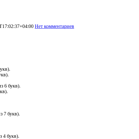
T17:02:37+04:00
Нет комментариев
1227
укв).
укв).
з 6 букв).
кв).
з 7 букв).
 4 букв).