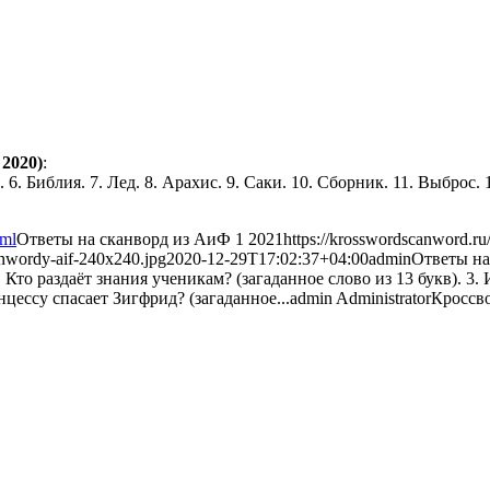
2020)
:
. 6. Библия. 7. Лед. 8. Арахис. 9. Саки. 10. Сборник. 11. Выброс. 
tml
Ответы на сканворд из АиФ 1 2021
https://krosswordscanword.r
anwordy-aif-240x240.jpg
2020-12-29T17:02:37+04:00
admin
Ответы на
. Кто раздаёт знания ученикам? (загаданное слово из 13 букв). 3. 
нцессу спасает Зигфрид? (загаданное...
admin
Administrator
Кроссв