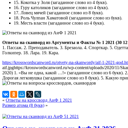
15.
Кокотка у Золя
(загаданное слово из 4 букв).
16.
Гуру католиков
(загаданное слово из 4 букв).
17.
Ловец мячей
(загаданное слово из 8 букв).
18.
Роль Чулпан Хаматовой
(загаданное слово из букв).
19.
Месть власти
(загаданное слово из 4 букв).
Ответы на сканворд из Аргументы и Факты № 1 2021 (30 12 
1. Пассаж. 2. Преподаватель. 3. Брезаола. 4. Спорткар. 5. Одетта
Голкипер. 18. Лара. 19. Кара.
https://krosswordscanword.ru/otvety-na-skanwordy/aif-1-2021-god.h
aif.jpg
https://krosswordscanword.ru/wp-content/uploads/2020/11/Sk
2020) 1. «Вы не одна, какой …!» (загаданное слово из 6 букв). 2
Дорогая легковушка (загаданное слово из 8 букв). 5. Какую при
«
Ответы на кроссворд АиФ 1 2021
Размер атома (8 букв)
»