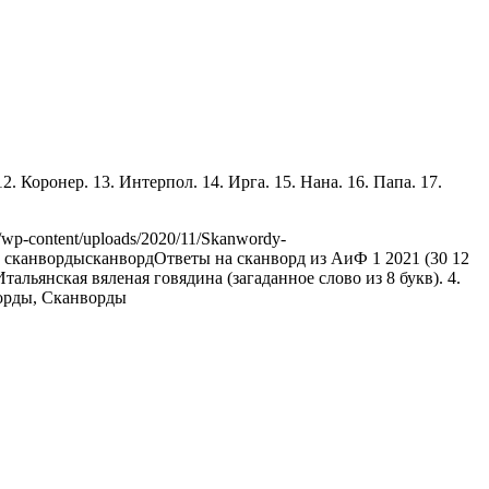
12. Коронер. 13. Интерпол. 14. Ирга. 15. Нана. 16. Папа. 17.
u/wp-content/uploads/2020/11/Skanwordy-
 сканворды
сканворд
Ответы на сканворд из АиФ 1 2021 (30 12
Итальянская вяленая говядина (загаданное слово из 8 букв). 4.
орды, Сканворды