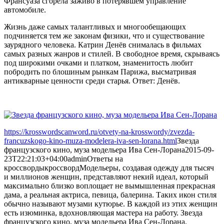
Франсуаза сгорела заживо в потерявшем управление
автомобиле.
Жизнь даже самых талантливых и многообещающих
подчиняется тем же законам физики, что и существование
заурядного человека. Катрин Денёв снималась в фильмах
самых разных жанров и стилей. В свободное время, скрываясь
под широкими очками и платком, знаменитость любит
побродить по блошиным рынкам Парижа, высматривая
антикварные ценности среди старья. Ответ: Денёв.
https://krosswordscanword.ru/otvety-na-krosswordy/zvezda-
francuzskogo-kino-muza-modelera-iva-sen-lorana.html
Звезда
французского кино, муза модельера Ива Сен-Лорана
2015-09-
23T22:21:03+04:00
admin
Ответы на
кроссворды
кроссворд
Модельеры, создавая одежду для тысяч
и миллионов женщин, представляют некий идеал, который
максимально близко воплощает не вымышленная прекрасная
дама, а реальная актриса, певица, балерина. Таких икон стиля
обычно называют музами кутюрье. В каждой из этих женщин
есть изюминка, вдохновляющая мастера на работу. Звезда
французского кино, муза модельера Ива Сен-Лорана,