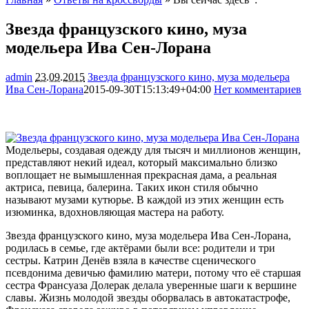
Звезда французского кино, муза
модельера Ива Сен-Лорана
admin
23.09.2015
Звезда французского кино, муза модельера
Ива Сен-Лорана
2015-09-30T15:13:49+04:00
Нет комментариев
1307
Модельеры, создавая одежду для тысяч и миллионов женщин,
представляют некий идеал, который максимально близко
воплощает не вымышленная прекрасная дама, а реальная
актриса, певица, балерина. Таких икон стиля обычно
называют музами кутюрье. В каждой из этих женщин есть
изюминка,
вдохновляющая мастера на работу.
Звезда французского кино, муза модельера Ива Сен-Лорана,
родилась в семье, где актёрами были все: родители и три
сестры. Катрин Денёв взяла в качестве сценического
псевдонима девичью фамилию матери, потому что её старшая
сестра Франсуаза Долерак делала уверенные шаги к вершине
славы. Жизнь молодой звезды оборвалась в автокатастрофе,