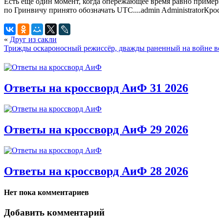
Есть еще один момент, когда опережающее время равно примерно
по Гринвичу принято обозначать UTC....
admin
Administrator
Кро
«
Друг из сакли
Трижды оскароносный режиссёр, дважды раненный на войне в
Ответы на кроссворд АиФ 31 2026
Ответы на кроссворд АиФ 29 2026
Ответы на кроссворд АиФ 28 2026
Нет пока комментариев
Добавить комментарий