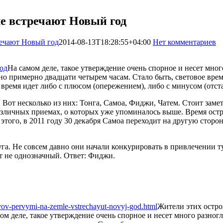
е встречают Новый год
речают Новый год
2014-08-13T18:28:55+04:00
Нет комментариев
На самом деле, такое утверждение очень спорное и несет мног
о примерно двадцати четырем часам. Стало быть, световое время 
время идет либо с плюсом (опережением), либо с минусом (отст
т несколько из них: Тонга, Самоа, Фиджи, Чатем. Стоит заметит
различных приемах, о которых уже упоминалось выше. Время остр
этого, в 2011 году 30 декабря Самоа переходит на другую сторо
руга. Не совсем давно они начали конкурировать в привлечении 
ет не однозначный. Ответ: Фиджи.
rovov-pervymi-na-zemle-vstrechayut-novyj-god.html
Жители этих остро
ом деле, такое утверждение очень спорное и несет много разногла