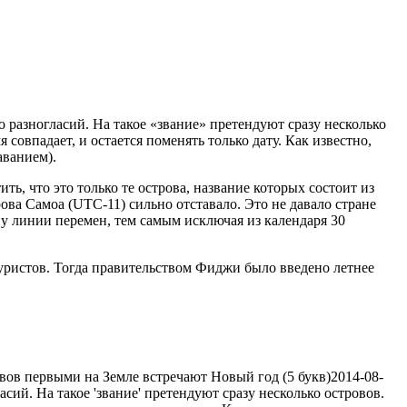
2019
о разногласий. На такое «звание» претендуют сразу несколько
совпадает, и остается поменять только дату. Как известно,
аванием).
ь, что это только те острова, название которых состоит из
ова Самоа (UTC-11) сильно отставало. Это не давало стране
ну линии перемен, тем самым исключая из календаря 30
туристов. Тогда правительством Фиджи было введено летнее
вов первыми на Земле встречают Новый год (5 букв)
2014-08-
сий. На такое 'звание' претендуют сразу несколько островов.