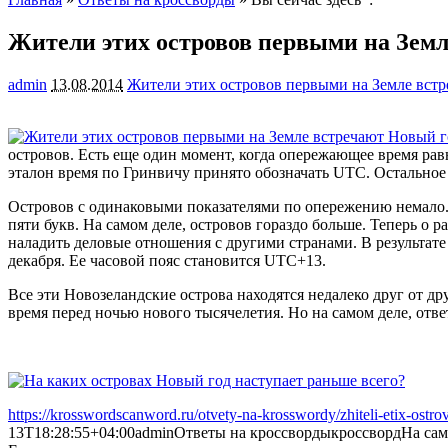
Жители этих островов первыми на Земл
admin
13.08.2014
Жители этих островов первыми на Земле вст
островов. Есть еще один момент, когда опережающее время равн
эталон время по Гринвичу принято обозначать UTC. Остальное 
Островов с одинаковыми показателями по опережению немало. Во
пяти букв. На самом деле, островов гораздо больше. Теперь о 
наладить деловые отношения с другими странами. В результате 
декабря. Ее часовой пояс становится UTC+13.
Все эти Новозеландские острова находятся недалеко друг от д
время перед ночью нового тысячелетия. Но на самом деле, отв
https://krosswordscanword.ru/otvety-na-krosswordy/zhiteli-etix-ost
13T18:28:55+04:00
admin
Ответы на кроссворды
кроссворд
На сам