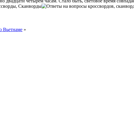
 двадцати четырем часам. Стало быть, световое время совпадает,
ссворды, Сканворды
о Вьетнаме
»