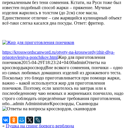
перекаленным без тени сомнения. Кстати, на Руси тоже был
известен подобный способ жарки – пряжение. Мучные
изделия жарились в толстом (до 2см) слое масла.
Единственное отличие – сам жарящийся кулинарный объект
всё-таки слегка касался дна посуды. Ответ: фритюр.
https://krosswordscanword.ru/otvety-na-krosswordy/zhir-dlya-
prigotovleniya-ponchikov.html
Жир для приготовления
пончиков
2015-04-29T18:23:24+04:00
admin
Ответы на
кроссворды
кроссворд
Вне всякого сомнения, пончики – одно
из самых любимых домашних изделий из дрожжевого теста.
Поскольку это блюдо приготавливается при помощи жарки,
важно – какой используется жир для приготовления
пончиков. Поэтому, если захотелось на завтрак или к
послеобеденному чаю нежных и жирненьких пончилло, надо
строго соблюдать определённые требования приготовления,
ибо...
admin
Administrator
Кроссворды, Сканворды
«
Пушка на спине боевого верблюда