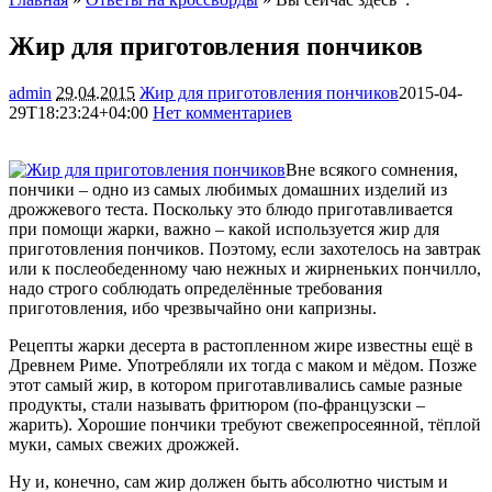
Жир для приготовления пончиков
admin
29.04.2015
Жир для приготовления пончиков
2015-04-
29T18:23:24+04:00
Нет комментариев
2713
Вне всякого сомнения,
пончики – одно из самых любимых домашних изделий из
дрожжевого теста. Поскольку это блюдо приготавливается
при помощи жарки, важно – какой используется жир для
приготовления пончиков. Поэтому, если захотелось на завтрак
или к послеобеденному чаю нежных и жирненьких
пончилло,
надо строго соблюдать определённые требования
приготовления, ибо чрезвычайно они капризны.
Рецепты жарки десерта в растопленном жире известны ещё в
Древнем Риме. Употребляли их тогда с маком и мёдом. Позже
этот самый жир, в котором приготавливались самые разные
продукты, стали называть фритюром (по-французски –
жарить). Хорошие пончики требуют свежепросеянной, тёплой
муки, самых свежих дрожжей.
Ну и, конечно, сам жир должен быть абсолютно чистым и