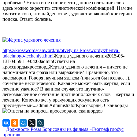
проблемы! Никто и не спорит, что данное сочетание слов
здесь можно окрестить стилистической комбинацией. Нам же
хватит и того, что найден ответ, удовлетворяющий критерию
поиска. Ответ: болезнь.
https://krosswordscanword.ru/otvety-na-krosswordy/zhertva-
udachnogo-lecheniya.html
Жертва удачного лечения
2015-05-
13T04:59:11+04:00
admin
Ответы на
кроссворды
кроссворд
Жертва удачного лечения – ничего не
напоминает эта фраза или выражение? Правильно, это
оксюморон. Говоря научным языком (или хотя бы псевдо…),
сочетание несочетаемого. Какая же может быть жертва, если
лечение удачное? В данном случае это шутливо-
легкомысленное сочетание противоположных слов – жертва и
лечение. Конечно же, у врачующих эскулапов есть
преследуемый...
admin
Administrator
Кроссворды, Сканворды
«
Должность Розы Борисовны из фильма «Географ глобус
пропил»