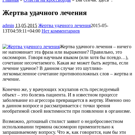
Жертва удачного лечения
admin
13.05.2015
Жертва удачного лечения
2015-05-
13T04:59:11+04:00
Нет комментариев
1472
Жертва удачного лечения – ничего
не напоминает эта фраза или выражение? Правильно, это
оксюморон. Говоря научным языком (или хотя бы псевдо…),
сочетание несочетаемого. Какая же может быть жертва, если
лечение удачное? В данном случае это шутливо-
легкомысленное сочетание противоположных
слов – жертва и
лечение.
Конечно же, у врачующих эскулапов есть преследуемый
объект – это болезнь пациента. И в известном процессе
заболевание из агрессора превращается в жертву. Именно оно
в данном вопросе и рассматривается с точки зрения
необратимой своей виктимности при появлении в организме.
Возможно, дотошный стилист заявит о недобросовестном
использовании термина оксюморон применительно к
запрашиваемому вопросу. Что ж, как говорится, нам бы эти