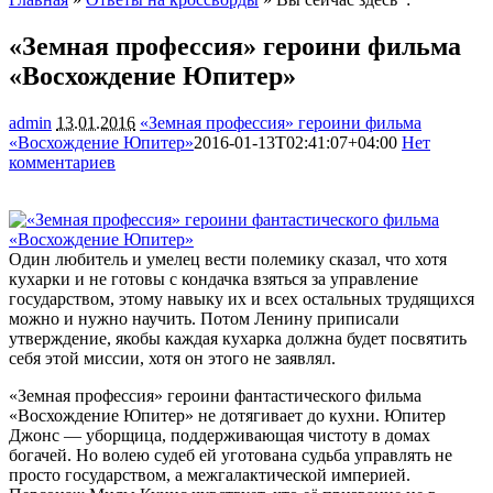
«Земная профессия» героини фильма
«Восхождение Юпитер»
admin
13.01.2016
«Земная профессия» героини фильма
«Восхождение Юпитер»
2016-01-13T02:41:07+04:00
Нет
комментариев
1457
Один любитель и умелец вести полемику сказал, что хотя
кухарки и не готовы с кондачка взяться за управление
государством, этому навыку их и всех остальных трудящихся
можно и нужно научить. Потом Ленину приписали
утверждение, якобы каждая кухарка должна будет посвятить
себя этой миссии, хотя
он этого не заявлял.
«Земная профессия» героини фантастического фильма
«Восхождение Юпитер» не дотягивает до кухни. Юпитер
Джонс — уборщица, поддерживающая чистоту в домах
богачей. Но волею судеб ей уготована судьба управлять не
просто государством, а межгалактической империей.