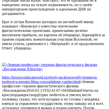
Персонаж Милы Кунис чувствует, что её призвание не в
наведении лоска на чужую недвижимость, но о своём
императорском происхождении и идеальном ДНК не
догадывается.
Брат и сестра Ваховски (которых на английский манер
называют «Вачовски») известны эпическими
фантастическими проектами, принесшими десятки
миллионов прибыли, но картина об уборщице, борющейся за
правом управлять значительным участком Вселенной, не
имела успеха, сравнимого с «Матрицей» и её продолжением.
Ответ: уборщица.
https://krosswordscanword.ru/otvety-na-krosswordy/zemnaya-
professiya-geroini-filma-vosxozhdenie-yupiter.html
«Земная
профессия» героини фантастического фильма
«Восхождение
2016-01-13T02:41:07+04:00
admin
Ответы на
кроссворды
кроссворд
Один любитель и умелец вести
полемику сказал, что хотя кухарки и не готовы с кондачка
взяться за управление государством, этому навыку их и всех
остальных трудящихся можно и нужно научить. Потом