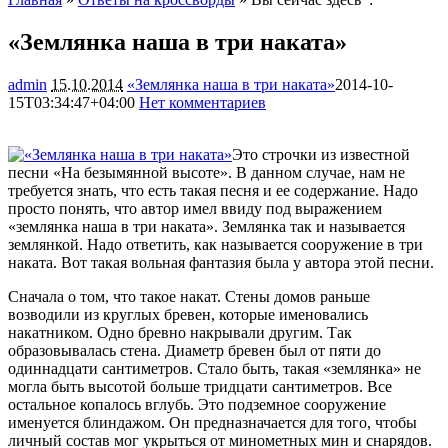
«Землянка наша в три наката»
admin
15.10.2014
«Землянка наша в три наката»
2014-10-
15T03:34:47+04:00
Нет комментариев
2828
Это строчки из известной
песни «На безымянной высоте». В данном случае, нам не
требуется знать, что есть такая песня и ее содержание. Надо
просто понять, что автор имел ввиду под выражением
«землянка наша в три наката». Землянка так и называется
землянкой. Надо ответить, как называется сооружение в три
наката. Вот такая вольная фантазия была у автора этой песни.
Сначала о том, что такое накат. Стены домов раньше
возводили из круглых бревен, которые именовались
накатником. Одно бревно накрывали другим. Так
образовывалась стена. Диаметр бревен был от пяти до
одиннадцати сантиметров. Стало быть, такая «землянка» не
могла быть высотой больше тридцати сантиметров. Все
остальное копалось вглубь. Это подземное сооружение
именуется блиндажом. Он предназначается для того, чтобы
личный состав мог укрыться от минометных мин и снарядов.