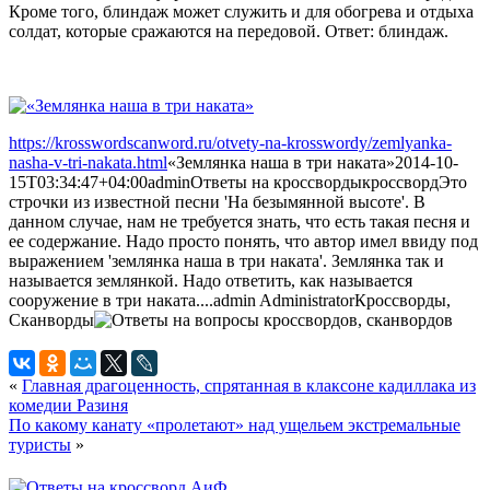
Кроме того, блиндаж может служить и для обогрева и отдыха
солдат, которые сражаются на передовой. Ответ: блиндаж.
https://krosswordscanword.ru/otvety-na-krosswordy/zemlyanka-
nasha-v-tri-nakata.html
«Землянка наша в три наката»
2014-10-
15T03:34:47+04:00
admin
Ответы на кроссворды
кроссворд
Это
строчки из известной песни 'На безымянной высоте'. В
данном случае, нам не требуется знать, что есть такая песня и
ее содержание. Надо просто понять, что автор имел ввиду под
выражением 'землянка наша в три наката'. Землянка так и
называется землянкой. Надо ответить, как называется
сооружение в три наката....
admin
Administrator
Кроссворды,
Сканворды
«
Главная драгоценность, спрятанная в клаксоне кадиллака из
комедии Разиня
По какому канату «пролетают» над ущельем экстремальные
туристы
»